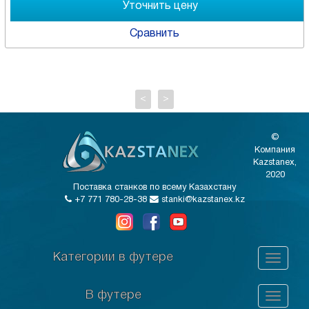
Сравнить
<
>
©
Компания
Kazstanex,
2020
Поставка станков по всему Казахстану
+7 771 780-28-38
stanki@kazstanex.kz
Категории в футере
В футере