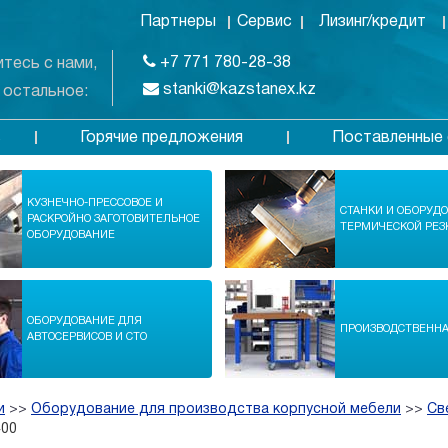
Партнеры
Сервис
Лизинг/кредит
+7 771 780-28-38
тесь с нами,
stanki@kazstanex.kz
 остальное:
Горячие предложения
Поставленные 
в
КУЗНЕЧНО-ПРЕССОВОЕ И
СТАНКИ И ОБОРУД
РАСКРОЙНО ЗАГОТОВИТЕЛЬНОЕ
ТЕРМИЧЕСКОЙ РЕЗ
ОБОРУДОВАНИЕ
ОБОРУДОВАНИЕ ДЛЯ
ПРОИЗВОДСТВЕНН
АВТОСЕРВИСОВ И СТО
и
>>
Оборудование для производства корпусной мебели
>>
Св
400