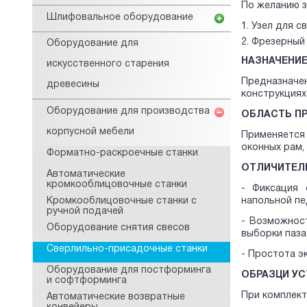
По желанию з
Шлифовальное оборудование
Узел для с
Фрезерный 
Оборудование для
НАЗНАЧЕНИЕ
искусственного старения
Предназначе
древесины
конструкциях
Оборудование для производства
ОБЛАСТЬ ПР
корпусной мебели
Применяется
оконных рам,
Форматно-раскроечные станки
ОТЛИЧИТЕЛ
Автоматические
кромкооблицовочные станки
- Фиксация 
напольной пе
Кромкооблицовочные станки с
ручной подачей
- Возможност
Оборудование снятия свесов
выборки паз
Сверлильно-присадочные станки
- Простота э
Оборудование для постформинга
ОБРАЗЦИ У
и софтформинга
При комплект
Автоматические возвратные