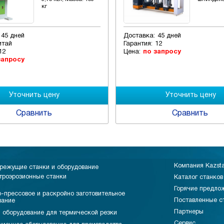
кг
45 дней
Доставка:
45 дней
итай
Гарантия:
12
12
Цена:
по запросу
запросу
Сравнить
Сравнить
Компания Kazst
режущие станки и оборудование
троэрозионные станки
Каталог станков
Горячие предло
-прессовое и раскройно заготовительное
Поставленные с
вание
Партнеры
 оборудование для термической резки
Сервис