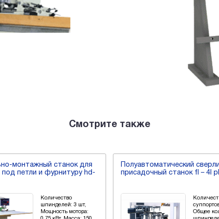
Смотрите также
ьно-монтажный станок для
Полуавтоматический сверл
 под петли и фурнитуру hd-
присадочный станок fl – 4l p
Количество
Количест
шпинделей: 3 шт,
суппортов:
Мощность мотора:
Общее ко
0,75 кВт, Масса: 150
шпинделей