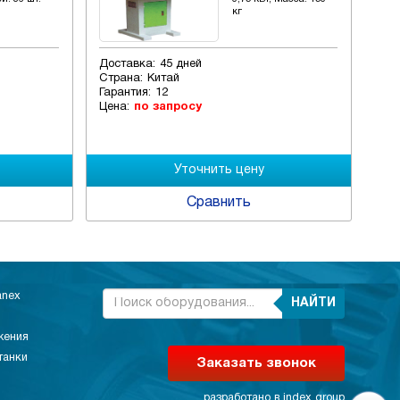
кг
Доставка:
45 дней
Дос
Страна:
Китай
Гар
Гарантия:
12
Цен
Цена:
по запросу
Сравнить
anex
НАЙТИ
жения
танки
Заказать звонок
разработано в
index group