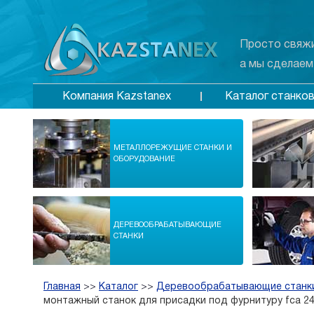
Просто свяжи
а мы сделаем
Каталог станко
Компания Kazstanex
МЕТАЛЛОРЕЖУЩИЕ СТАНКИ И
ОБОРУДОВАНИЕ
ДЕРЕВООБРАБАТЫВАЮЩИЕ
СТАНКИ
Главная
>>
Каталог
>>
Деревообрабатывающие станк
монтажный станок для присадки под фурнитуру fca 2