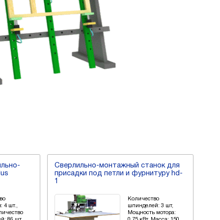
ильно-
Сверлильно-монтажный станок для
По
lus
присадки под петли и фурнитуру hd-
при
1
во
Количество
 4 шт.,
шпинделей: 3 шт,
личество
Мощность мотора:
: 86 шт.
0,75 кВт, Масса: 150