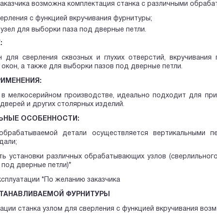
аказчика возможна комплектация станка с различными обраба
верления с функцией вкручивания фурнитуры;
узел для выборки паза под дверные петли.
:
н для сверления сквозных и глухих отверстий, вкручивания
 окон, а также для выборки пазов под дверные петли.
ИМЕНЕНИЯ:
 в мелкосерийном производстве, идеально подходит для при
 дверей и других столярных изделий.
ЬНЫЕ ОСОБЕННОСТИ:
обрабатываемой детали осуществляется вертикальными п
дали;
ь установки различных обрабатывающих узлов (сверлильного
а под дверные петли)*
ксплуатации *По желанию заказчика
СТАНАВЛИВАЕМОЙ ФУРНИТУРЫ
ации станка узлом для сверления с функцией вкручивания воз