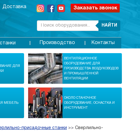
Доставка
Заказать звонок
НАЙТИ
Производство
Контакты
станки
ВЕНТИЛЯЦИОННОЕ
ОБОРУДОВАНИЕ ДЛЯ
ОВАНИЕ ДЛЯ
ПРОИЗВОДСТВА ВОЗДУХОВОДОВ
КИ
И ПРОМЫШЛЕННОЙ
ВЕНТИЛЯЦИИ
ОКОЛО СТАНОЧНОЕ
АЯ МЕБЕЛЬ
ОБОРУДОВАНИЕ, ОСНАСТКА И
ИНСТРУМЕНТ
ерлильно-присадочные станки
>>
Сверлильно-