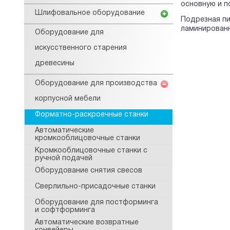
основную и п
Шлифовальное оборудование
Подрезная пи
ламинированн
Оборудование для
искусственного старения
древесины
Оборудование для производства
корпусной мебели
Форматно-раскроечные станки
Автоматические
кромкооблицовочные станки
Кромкооблицовочные станки с
ручной подачей
Оборудование снятия свесов
Сверлильно-присадочные станки
Оборудование для постформинга
и софтформинга
Автоматические возвратные