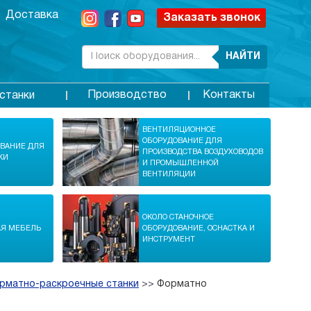
Доставка
Заказать звонок
НАЙТИ
Производство
Контакты
станки
ВЕНТИЛЯЦИОННОЕ
ОБОРУДОВАНИЕ ДЛЯ
ОВАНИЕ ДЛЯ
ПРОИЗВОДСТВА ВОЗДУХОВОДОВ
КИ
И ПРОМЫШЛЕННОЙ
ВЕНТИЛЯЦИИ
ОКОЛО СТАНОЧНОЕ
АЯ МЕБЕЛЬ
ОБОРУДОВАНИЕ, ОСНАСТКА И
ИНСТРУМЕНТ
рматно-раскроечные станки
>>
Форматно