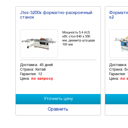
Jtss-3200x форматно-раскроечный
Форматно
станок
s2
ки
Мощность 5,4 (4,2)
кВт, стол 840 х 550
сть
мм, диаметр штуцера
100 мм
Доставка:
45 дней
Доставка:
Страна:
Китай
Страна:
Б
Гарантия:
12
Гарантия:
Цена:
по запросу
Цена:
по 
Сравнить