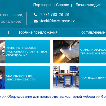
Партнеры
Сервис
Лизинг/кредит
+7 771 780-28-38
тесь с нами,
stanki@kazstanex.kz
 остальное:
Горячие предложения
Поставленные 
в
КУЗНЕЧНО-ПРЕССОВОЕ И
СТАНКИ И ОБОРУД
РАСКРОЙНО ЗАГОТОВИТЕЛЬНОЕ
ТЕРМИЧЕСКОЙ РЕЗ
ОБОРУДОВАНИЕ
ОБОРУДОВАНИЕ ДЛЯ
ПРОИЗВОДСТВЕНН
АВТОСЕРВИСОВ И СТО
и
>>
Оборудование для производства корпусной мебели
>>
Фо