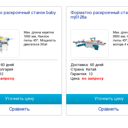
 раскроечный станок baby
Форматно раскроечный ста
mj6128a
Мак. длина каретки
Мак. дли
1000 мм, Наклон
2800 мм,
пилы 45°, Мощность
пилы 45°
двигателя 3Квт
мотора 4 
60 дней
Доставка:
60 дней
олгария
Страна:
Китай
12
Гарантия:
12
запросу
Цена:
по запросу
Сравнить
Сравнить