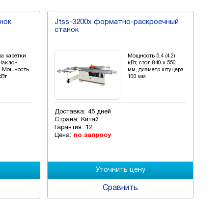
нок
Jtss-3200x форматно-раскроечный
Фо
станок
s2
на каретки
Мощность 5,4 (4,2)
 Наклон
кВт, стол 840 х 550
, Мощность
мм, диаметр штуцера
кВт
100 мм
Доставка:
45 дней
Дос
Страна:
Китай
Стр
Гарантия:
12
Гар
Цена:
по запросу
Цен
Сравнить