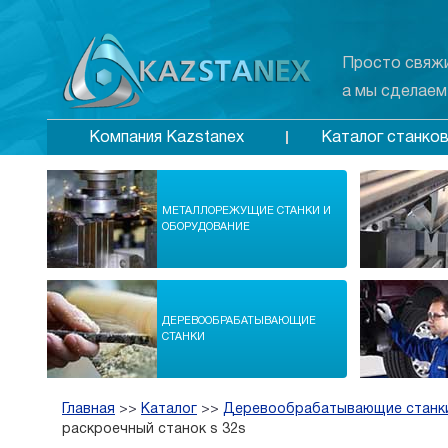
Просто свяжи
а мы сделаем
Каталог станко
Компания Kazstanex
МЕТАЛЛОРЕЖУЩИЕ СТАНКИ И
ОБОРУДОВАНИЕ
ДЕРЕВООБРАБАТЫВАЮЩИЕ
СТАНКИ
Главная
>>
Каталог
>>
Деревообрабатывающие станк
раскроечный станок s 32s