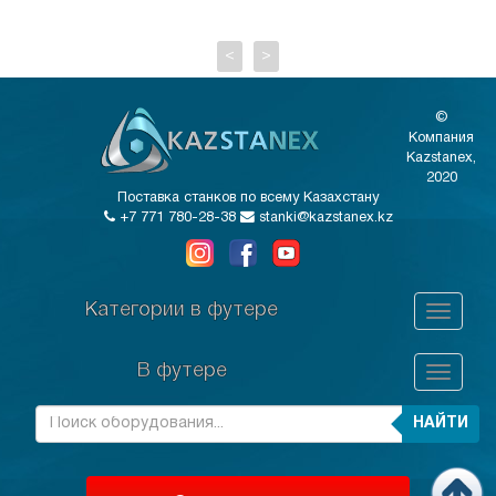
<
>
©
Компания
Kazstanex,
2020
Поставка станков по всему Казахстану
+7 771 780-28-38
stanki@kazstanex.kz
Категории в футере
В футере
НАЙТИ