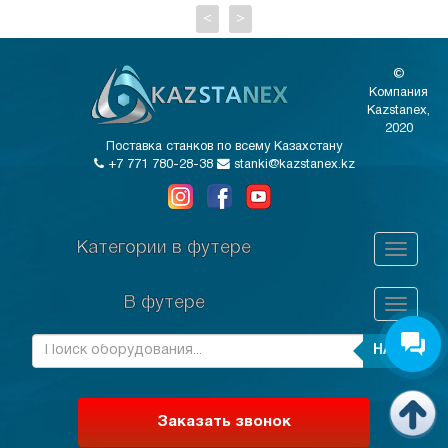
<
>
©
Компания
Kazstanex,
2020
Поставка станков по всему Казахстану
+7 771 780-28-38
stanki@kazstanex.kz
Категории в футере
В футере
НАЙТИ
Заказать звонок