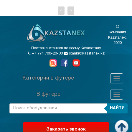
<
>
©
Компания
Kazstanex,
2020
Поставка станков по всему Казахстану
+7 771 780-28-38
stanki@kazstanex.kz
Категории в футере
В футере
НАЙТИ
Заказать звонок