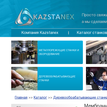
Просто свяжи
а мы сделаем
Каталог станко
Компания Kazstanex
МЕТАЛЛОРЕЖУЩИЕ СТАНКИ И
ОБОРУДОВАНИЕ
ДЕРЕВООБРАБАТЫВАЮЩИЕ
СТАНКИ
Главная
>>
Каталог
>>
Деревообрабатывающие станк
Мембранно