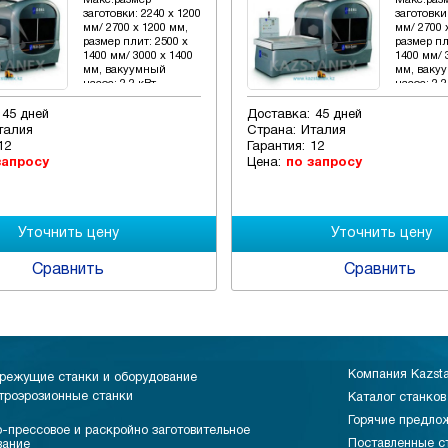
Макс.размер
Макс.раз
заготовки: 2240 x 1200
заготовки
мм/ 2700 x 1200 мм,
мм/ 2700 
размер плит: 2500 x
размер пл
1400 мм/ 3000 x 1400
1400 мм/ 
мм, вакуумный
мм, ваку
насос: 2.2 кВт
насос: 2.2
45 дней
Доставка:
45 дней
талия
Страна:
Италия
12
Гарантия:
12
запросу
Цена:
по запросу
Сравнить
Сравнить
Компания Kazst
режущие станки и оборудование
троэрозионные станки
Каталог станков
Горячие предло
-прессовое и раскройно заготовительное
Поставленные с
вание