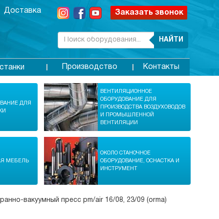
Доставка
Заказать звонок
НАЙТИ
Производство
Контакты
станки
ВЕНТИЛЯЦИОННОЕ
ОБОРУДОВАНИЕ ДЛЯ
ОВАНИЕ ДЛЯ
ПРОИЗВОДСТВА ВОЗДУХОВОДОВ
КИ
И ПРОМЫШЛЕННОЙ
ВЕНТИЛЯЦИИ
ОКОЛО СТАНОЧНОЕ
АЯ МЕБЕЛЬ
ОБОРУДОВАНИЕ, ОСНАСТКА И
ИНСТРУМЕНТ
анно-вакуумный пресс pm/air 16/08, 23/09 (orma)