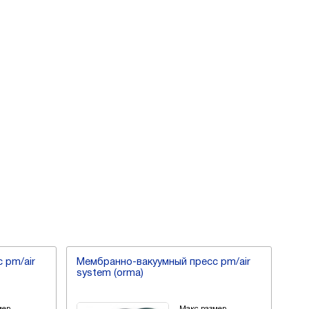
 pm/air
Мембранно-вакуумный пресс pm/air
Мем
system (orma)
sys