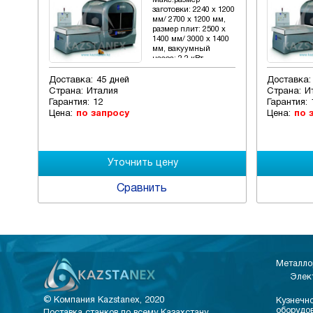
Макс.размер
 1200
заготовки: 2240 x 1200
м,
мм/ 2700 x 1200 мм,
 x
размер плит: 2500 x
400
1400 мм/ 3000 x 1400
мм, вакуумный
насос: 2.2 кВт
Доставка:
45 дней
Доставка:
Страна:
Италия
Страна:
И
Гарантия:
12
Гарантия:
Цена:
по запросу
Цена:
по 
Сравнить
Металло
Элек
© Компания Kazstanex, 2020
Кузнечно
оборудо