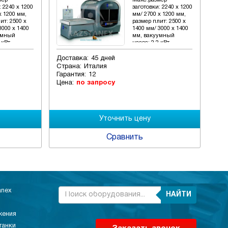
мер
Макс.размер
: 2240 x 1200
заготовки: 2240 x 1200
x 1200 мм,
мм/ 2700 x 1200 мм,
ит: 2500 x
размер плит: 2500 x
3000 x 1400
1400 мм/ 3000 x 1400
умный
мм, вакуумный
 кВт
насос: 2.2 кВт
Доставка:
45 дней
Дос
Страна:
Италия
Стр
Гарантия:
12
Гар
Цена:
по запросу
Цен
Сравнить
anex
НАЙТИ
жения
танки