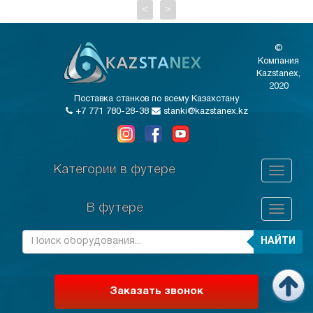
<
>
©
Компания
Kazstanex,
2020
Поставка станков по всему Казахстану
+7 771 780-28-38
stanki@kazstanex.kz
Категории в футере
В футере
НАЙТИ
Заказать звонок