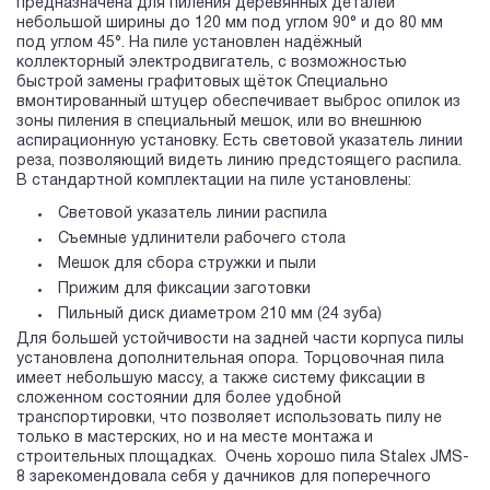
предназначена для пиления деревянных деталей
небольшой ширины до 120 мм под углом 90° и до 80 мм
под углом 45°. На пиле установлен надёжный
коллекторный электродвигатель, с возможностью
быстрой замены графитовых щёток Специально
вмонтированный штуцер обеспечивает выброс опилок из
зоны пиления в специальный мешок, или во внешнюю
аспирационную установку. Есть световой указатель линии
реза, позволяющий видеть линию предстоящего распила.
В стандартной комплектации на пиле установлены:
Световой указатель линии распила
Съемные удлинители рабочего стола
Мешок для сбора стружки и пыли
Прижим для фиксации заготовки
Пильный диск диаметром 210 мм (24 зуба)
Для большей устойчивости на задней части корпуса пилы
установлена дополнительная опора. Торцовочная пила
имеет небольшую массу, а также систему фиксации в
сложенном состоянии для более удобной
транспортировки, что позволяет использовать пилу не
только в мастерских, но и на месте монтажа и
строительных площадках. Очень хорошо пила Stalex JMS-
8 зарекомендовала себя у дачников для поперечного