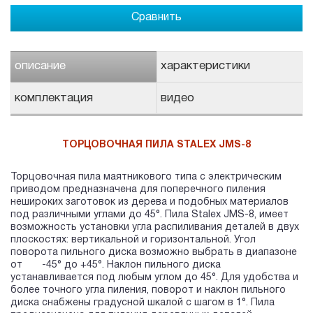
Сравнить
описание
характеристики
комплектация
видео
ТОРЦОВОЧНАЯ ПИЛА STALEX J
MS
-
8
Торцовочная пила маятникового типа с электрическим
приводом предназначена для поперечного пиления
нешироких заготовок из дерева и подобных материалов
под различными углами до 45°. Пила Stalex JMS-8, имеет
возможность установки угла распиливания деталей в двух
плоскостях: вертикальной и горизонтальной. Угол
поворота пильного диска возможно выбрать в диапазоне
от -45° до +45°. Наклон пильного диска
устанавливается под любым углом до 45°. Для удобства и
более точного угла пиления, поворот и наклон пильного
диска снабжены градусной шкалой с шагом в 1°. Пила