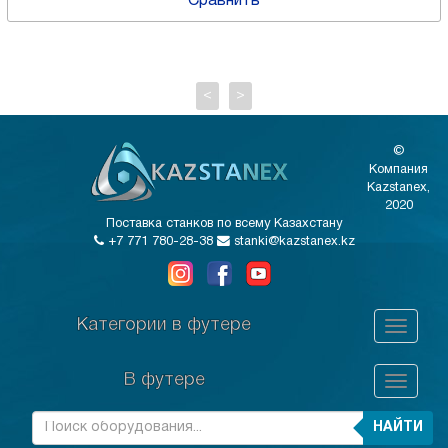
Сравнить
<
>
©
Компания
Kazstanex,
2020
Поставка станков по всему Казахстану
+7 771 780-28-38
stanki@kazstanex.kz
Категории в футере
В футере
НАЙТИ