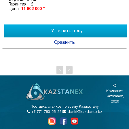
Гарантия:
12
Цена:
11 802 000 ₸
Сравнить
<
>
©
Компания
Kazstanex,
2020
Поставка станков по всему Казахстану
+7 771 780-28-38
stanki@kazstanex.kz