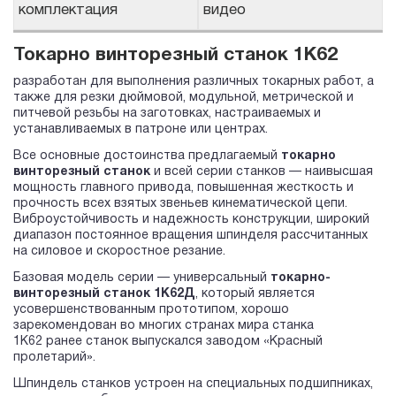
комплектация
видео
Токарно винторезный станок 1К62
разработан для выполнения различных токарных работ, а
также для резки дюймовой, модульной, метрической и
питчевой резьбы на заготовках, настраиваемых и
устанавливаемых в патроне или центрах.
Все основные достоинства предлагаемый
токарно
винторезный станок
и всей серии станков — наивысшая
мощность главного привода, повышенная жесткость и
прочность всех взятых звеньев кинематической цепи.
Виброустойчивость и надежность конструкции, широкий
диапазон постоянное вращения шпинделя рассчитанных
на силовое и скоростное резание.
Базовая модель серии — универсальный
токарно-
винторезный станок 1К62Д
, который является
усовершенствованным прототипом, хорошо
зарекомендован во многих странах мира станка
1К62 ранее станок выпускался заводом «Красный
пролетарий».
Шпиндель станков устроен на специальных подшипниках,