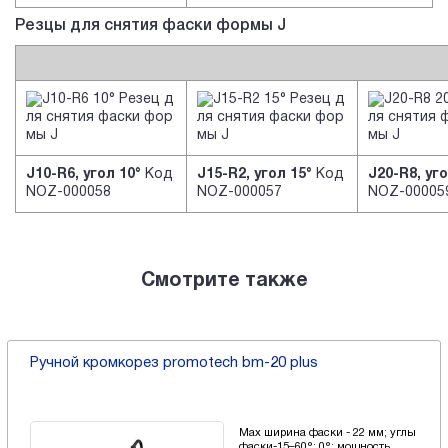
Резцы для снятия фаски формы J
J10-R6, угол 10°
Код
J15-R2, угол 15°
Код
J20-R8, уго
NOZ-000058
NOZ-000057
NOZ-00005
Смотрите также
Ручной кромкорез promotech bm-20 plus
Max ширина фаски - 22 мм; углы
фаски-15–60°; 0°; мощность