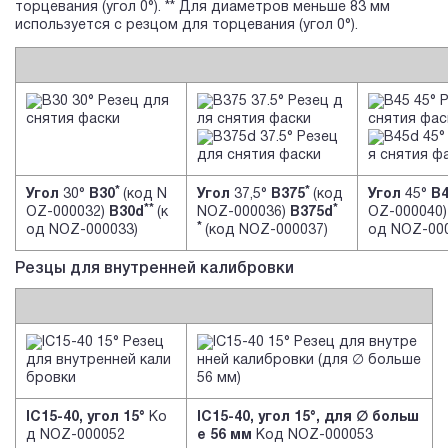
торцевания (угол 0°). ** Для диаметров меньше 83 мм
используется с резцом для торцевания (угол 0°).
*
*
Угол
30°
B30
(код N
Угол
37,5°
B375
(код
Угол
45°
B
**
*
OZ-000032)
B30d
(к
NOZ-000036)
B375d
OZ-000040
*
од NOZ-000033)
(код NOZ-000037)
од NOZ-000
Резцы для внутренней калибровки
IC15-40, угол 15°
Ко
IC15-40, угол 15°, для ∅ больш
д NOZ-000052
е 56 мм
Код NOZ-000053