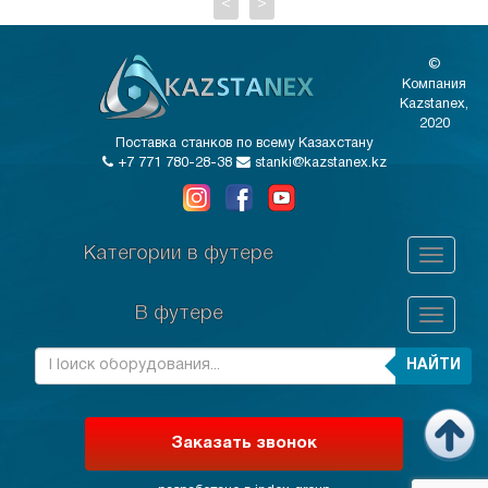
<
>
©
Компания
Kazstanex,
2020
Поставка станков по всему Казахстану
+7 771 780-28-38
stanki@kazstanex.kz
Категории в футере
В футере
НАЙТИ
Заказать звонок