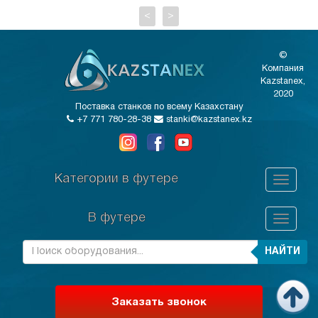
<
>
©
Компания
Kazstanex,
2020
Поставка станков по всему Казахстану
+7 771 780-28-38
stanki@kazstanex.kz
Категории в футере
В футере
НАЙТИ
Заказать звонок