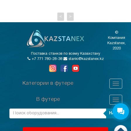
<
>
©
Компания
Kazstanex,
2020
Поставка станков по всему Казахстану
+7 771 780-28-38
stanki@kazstanex.kz
Категории в футере
В футере
НАЙТИ