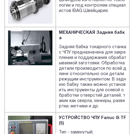
Шпиндель изготовлен по техно
логии и под контролем специал
истов IBAG Швейцария.
МЕХАНИЧЕСКАЯ
Задняя бабк
а
Задняя бабка токарного станка
с ЧПУ предназначена для закре
пления и поддержания обрабат
ываемой заготовки. Обработка
детали производится по всей д
лине относительно оси детали
режущим инструментом. В задн
юю бабку также можно установ
ить инструменты для осевой о
бработки отверстий деталей, т
акие как сверла, зенкеры, разве
ртки, метчики и др.
УСТРОЙСТВО ЧПУ Fanuc 0i TF
(5)
Тип - замкнутый;