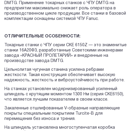
DMTG. Применение токарных станков с ЧПУ DMTG на
предприятии максимально снижает роль оператора в
производственном цикле продукции. Все станки в базовой
комплектации оснащены системой ЧПУ Fanuc.
ОТЛИЧИТЕЛЬНЫЕ ОСОБЕННОСТИ:
Токарные станки с ЧПУ серии CKE 6150Z — это знаменитые
станки 16А20Ф3, разработанные Советскими инженерами
завода «КРАСНЫЙ ПРОЛЕТАРИЙ» и внедренные на
производстве завода DMTG.
Цельнолитая чугунная станина усилена ребрами
жесткости. Такая конструкция обеспечивает высокую
надежность, жесткость и виброустойчивость при работе.
На станках установлен модернизированный усиленный
шпиндель с крутящим моментом 1300 Нм (серия СКЕ6150),
что является лучшим показателем в своем классе.
Закаленные отшлифованные V-образные направляющие
покрыты специальным покрытием Turcite-B для
перемещения без износа и трения.
На шпиндель установлена многоступенчатая коробка