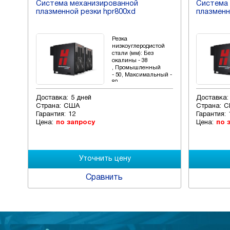
Система механизированной
Система
плазменной резки hpr800xd
плазменн
Резка
ой
низкоуглеродистой
стали (мм): Без
окалины - 38
й
, Промышленный
ый -
- 50, Максимальный -
80
Доставка:
5 дней
Доставка:
Страна:
США
Страна:
С
Гарантия:
12
Гарантия:
Цена:
по запросу
Цена:
по 
Сравнить