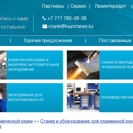
Партнеры
Сервис
Лизинг/кредит
+7 771 780-28-38
тесь с нами,
stanki@kazstanex.kz
 остальное:
Горячие предложения
Поставленные 
в
КУЗНЕЧНО-ПРЕССОВОЕ И
СТАНКИ И ОБОРУД
РАСКРОЙНО ЗАГОТОВИТЕЛЬНОЕ
ТЕРМИЧЕСКОЙ РЕЗ
ОБОРУДОВАНИЕ
ОБОРУДОВАНИЕ ДЛЯ
ПРОИЗВОДСТВЕНН
АВТОСЕРВИСОВ И СТО
рмической резки
>>
Станки и оборудование для плазменной рез
d