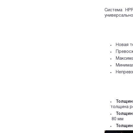
Система HPR
универсально
Новая т
Превосх
Максима
Минимал
Непревз
Толщин
толщина р
Толщин
80 мм
Толщин