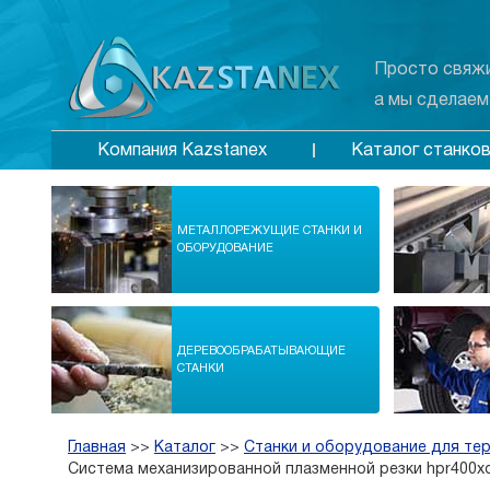
Просто свяжи
а мы сделаем
Каталог станко
Компания Kazstanex
МЕТАЛЛОРЕЖУЩИЕ СТАНКИ И
ОБОРУДОВАНИЕ
ДЕРЕВООБРАБАТЫВАЮЩИЕ
СТАНКИ
Главная
>>
Каталог
>>
Станки и оборудование для те
Система механизированной плазменной резки hpr400x