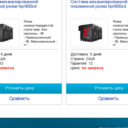
 механизированной
Система механизированной
ой резки hpr800xd
плазменной резки hpr800xd
Резка
Резка
низкоуглеродистой
низкоугл
стали (мм): Без
стали (мм
окалины - 38
окалины -
, Промышленный
, Промы
- 50, Максимальный -
- 50, Мак
80
80
5 дней
Доставка:
5 дней
ША
Страна:
США
12
Гарантия:
12
запросу
Цена:
по запросу
Сравнить
Сравнить