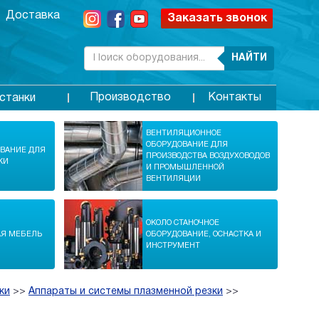
Доставка
Заказать звонок
НАЙТИ
Производство
Контакты
станки
ВЕНТИЛЯЦИОННОЕ
ОБОРУДОВАНИЕ ДЛЯ
ОВАНИЕ ДЛЯ
ПРОИЗВОДСТВА ВОЗДУХОВОДОВ
КИ
И ПРОМЫШЛЕННОЙ
ВЕНТИЛЯЦИИ
ОКОЛО СТАНОЧНОЕ
АЯ МЕБЕЛЬ
ОБОРУДОВАНИЕ, ОСНАСТКА И
ИНСТРУМЕНТ
ки
>>
Аппараты и системы плазменной резки
>>