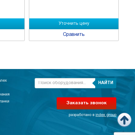
Цен
Сравнить
anex
НАЙТИ
жения
танки
Заказать звонок
разработано в
index group