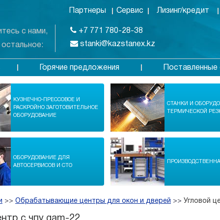
Партнеры
Сервис
Лизинг/кредит
+7 771 780-28-38
тесь с нами,
stanki@kazstanex.kz
 остальное:
Горячие предложения
Поставленные 
в
КУЗНЕЧНО-ПРЕССОВОЕ И
СТАНКИ И ОБОРУД
РАСКРОЙНО ЗАГОТОВИТЕЛЬНОЕ
ТЕРМИЧЕСКОЙ РЕЗ
ОБОРУДОВАНИЕ
ОБОРУДОВАНИЕ ДЛЯ
ПРОИЗВОДСТВЕНН
АВТОСЕРВИСОВ И СТО
и
>>
Обрабатывающие центры для окон и дверей
>>
Угловой ц
ентр с чпу gam-22