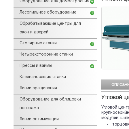
Оборудование для домостроения
Лесопильное оборудование
Обрабатывающие центры для
окон и дверей
Столярные станки
Четырехсторонние станки
Прессы и ваймы
Клеенаносящие станки
описан
Линии сращивания
Угловой ц
Оборудование для облицовки
Угловой цент
погонажа
крупносерийн
модулей: шип
Линии оптимизации
торцовк