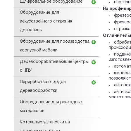
Шлифовальное оборудование
нарезан
На профили
Оборудование для
фрезеро
искусственного старения
фрезеро
отрезка
древесины
Отличитель
Оборудование для производства
обрабат
происходи
корпусной мебели
подвижн
изготовлен
Деревообрабатывающие центры
автомат
с ЧПУ
шипорез
позволяют
Переработка отходов
автопод
деревообработки
антиско
месте возм
Оборудование для расходных
материалов
Котельные установки на