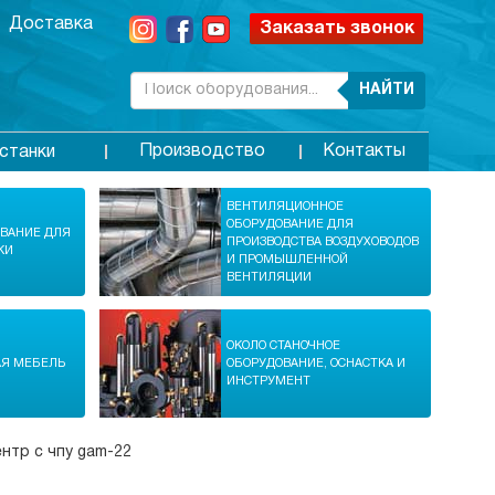
Доставка
Заказать звонок
НАЙТИ
Производство
Контакты
станки
ВЕНТИЛЯЦИОННОЕ
ОБОРУДОВАНИЕ ДЛЯ
ОВАНИЕ ДЛЯ
ПРОИЗВОДСТВА ВОЗДУХОВОДОВ
КИ
И ПРОМЫШЛЕННОЙ
ВЕНТИЛЯЦИИ
ОКОЛО СТАНОЧНОЕ
АЯ МЕБЕЛЬ
ОБОРУДОВАНИЕ, ОСНАСТКА И
ИНСТРУМЕНТ
ентр с чпу gam-22