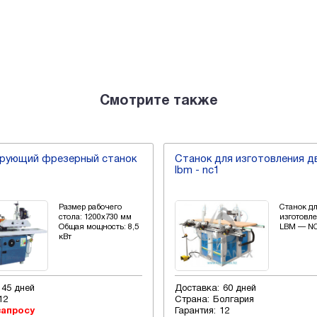
Смотрите также
рующий фрезерный станок
Станок для изготовления д
lbm - nc1
Размер рабочего
Станок д
стола: 1200х730 мм
изготовл
Общая мощность: 8,5
LBM — N
кВт
45 дней
Доставка:
60 дней
12
Страна:
Болгария
запросу
Гарантия:
12