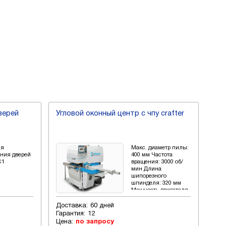
верей
Угловой оконный центр с чпу crafter
Угл
ля
Макс. диаметр пилы:
ения дверей
400 мм Частота
C1
вращения: 3000 об/
мин Длина
шипорезного
шпинделя: 320 мм
Мощность двигателя
шпинделя: 9,2 кВт
Доставка:
60 дней
Дос
Гарантия:
12
Стр
Цена:
по запросу
Гар