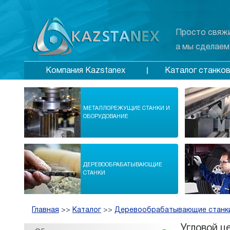
Просто свяжи
а мы сделаем
Каталог станко
Компания Kazstanex
МЕТАЛЛОРЕЖУЩИЕ СТАНКИ И
ОБОРУДОВАНИЕ
ДЕРЕВООБРАБАТЫВАЮЩИЕ
СТАНКИ
Главная
>>
Каталог
>>
Деревообрабатывающие станк
Угловой ц