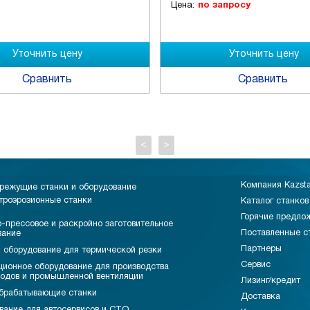
Цена:
по запросу
Сравнить
Сравнить
<
>
Компания Kazst
режущие станки и оборудование
троэрозионные станки
Каталог станков
Горячие предло
-прессовое и раскройно заготовительное
Поставленные с
вание
Партнеры
 оборудование для термической резки
Сервис
ционное оборудование для производства
водов и промышленной вентиляции
Лизинг/кредит
брабатывающие станки
Доставка
вание для автосервисов и СТО