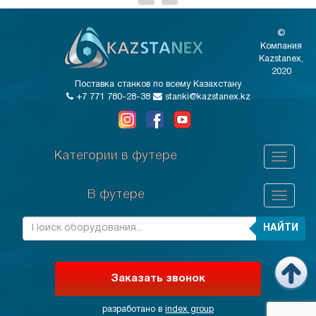
©
Компания
Kazstanex,
2020
Поставка станков по всему Казахстану
+7 771 780-28-38
stanki@kazstanex.kz
Категории в футере
В футере
НАЙТИ
Заказать звонок
разработано в
index group