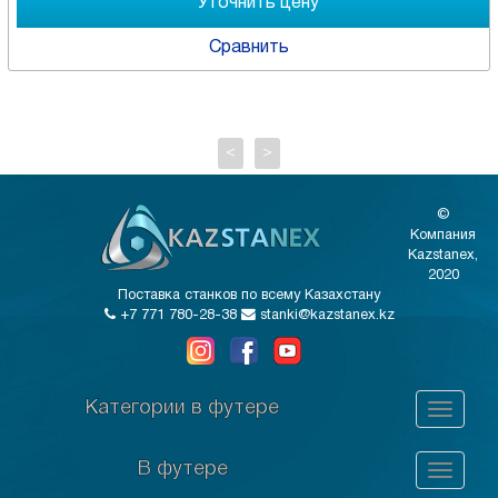
Сравнить
<
>
©
Компания
Kazstanex,
2020
Поставка станков по всему Казахстану
+7 771 780-28-38
stanki@kazstanex.kz
Категории в футере
В футере