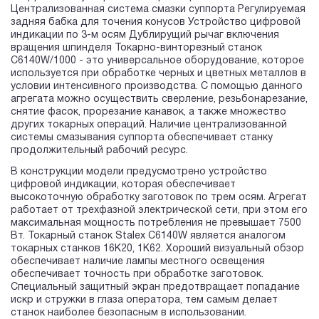
Централизованная система смазки суппорта Регулируемая
задняя бабка для точения конусов Устройство цифровой
индикации по 3-м осям Дублирущий рычаг включения
вращения шпинделя Токарно-винторезный станок
C6140W/1000 - это универсальное оборудование, которое
используется при обработке черных и цветных металлов в
условии интенсивного производства. С помощью данного
агрегата можно осуществить сверление, резьбонарезание,
снятие фасок, прорезание канавок, а также множество
других токарных операций. Наличие централизованной
системы смазывания суппорта обеспечивает станку
продолжительный рабочий ресурс.
В конструкции модели предусмотрено устройство
цифровой индикации, которая обеспечивает
высокоточную обработку заготовок по трем осям. Агрегат
работает от трехфазной электрической сети, при этом его
максимальная мощность потребления не превышает 7500
Вт. Токарный станок Stalex C6140W является аналогом
токарных станков 16К20, 1К62. Хороший визуальный обзор
обеспечивает наличие лампы местного освещения
обеспечивает точность при обработке заготовок.
Специальный защитный экран предотвращает попадание
искр и стружки в глаза оператора, тем самым делает
станок наиболее безопасным в использовании.