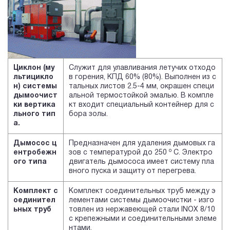
Циклон (му
Служит для улавливания летучих отходо
льтицикло
в горения, КПД 60% (80%). Выполнен из с
н) системы
тальных листов 2.5-4 мм, окрашен специ
дымоочист
альной термостойкой эмалью. В компле
ки вертика
кт входит специальный контейнер для с
льного тип
бора золы.
а.
Дымосос ц
Предназначен для удаления дымовых га
o
ентробежн
зов с температурой до 250
С. Электро
ого типа
двигатель дымососа имеет систему пла
вного пуска и защиту от перегрева.
Комплект с
Комплект соединительных труб между э
оединител
лементами системы дымоочистки - изго
ьных труб
товлен из нержавеющей стали INOX 8/10
с крепежными и соединительными элеме
нтами.