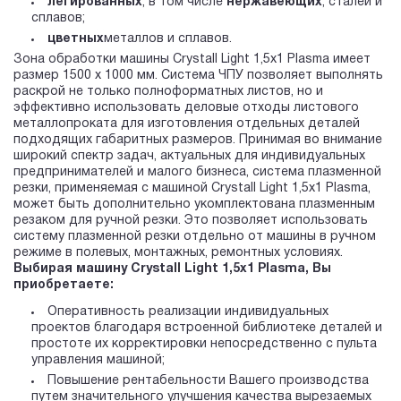
легированных
, в том числе
нержавеющих
, сталей и
сплавов;
цветных
металлов и сплавов.
Зона обработки машины Crystall Light 1,5х1 Plasma имеет
размер 1500 х 1000 мм. Система ЧПУ позволяет выполнять
раскрой не только полноформатных листов, но и
эффективно использовать деловые отходы листового
металлопроката для изготовления отдельных деталей
подходящих габаритных размеров. Принимая во внимание
широкий спектр задач, актуальных для индивидуальных
предпринимателей и малого бизнеса, система плазменной
резки, применяемая с машиной Crystall Light 1,5х1 Plasma,
может быть дополнительно укомплектована плазменным
резаком для ручной резки. Это позволяет использовать
систему плазменной резки отдельно от машины в ручном
режиме в полевых, монтажных, ремонтных условиях.
Выбирая машину Crystall Light 1,5х1 Plasma, Вы
приобретаете:
Оперативность реализации индивидуальных
проектов благодаря встроенной библиотеке деталей и
простоте их корректировки непосредственно с пульта
управления машиной;
Повышение рентабельности Вашего производства
путем значительного улучшения качества вырезаемых