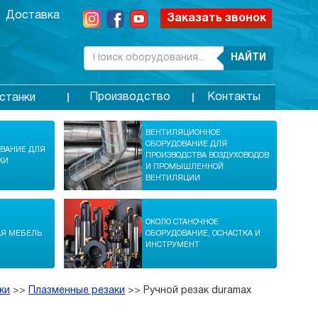
Доставка
Заказать звонок
НАЙТИ
Производство
Контакты
станки
ВЕНТИЛЯЦИОННОЕ
ОБОРУДОВАНИЕ ДЛЯ
ОВАНИЕ ДЛЯ
ПРОИЗВОДСТВА ВОЗДУХОВОДОВ
КИ
И ПРОМЫШЛЕННОЙ
ВЕНТИЛЯЦИИ
ОКОЛО СТАНОЧНОЕ
АЯ МЕБЕЛЬ
ОБОРУДОВАНИЕ, ОСНАСТКА И
ИНСТРУМЕНТ
ки
>>
Плазменные резаки
>>
Ручной резак duramax