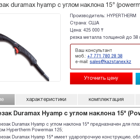
зак duramax hyamp с углом наклона 15° (powerm
Производитель:
HYPERTHERM
Страна:
США
Цена:
425 000 ₸
резка металла толщиной до 38
Ваш консультант
моб.:
+7 771 780 28 38
e-mail:
sales@kazstanex.kz
ие
характеристики
комплектация
зак Duramax Hyamp с углом наклона 15° (Pow
резак Duramax Hyamp с углом наклона 15
°
предназначен для пла
ом Hypertherm Powermax 125;
резак Duramax Hyamp 15
°
имеет ударопрочную конструкцию, обл