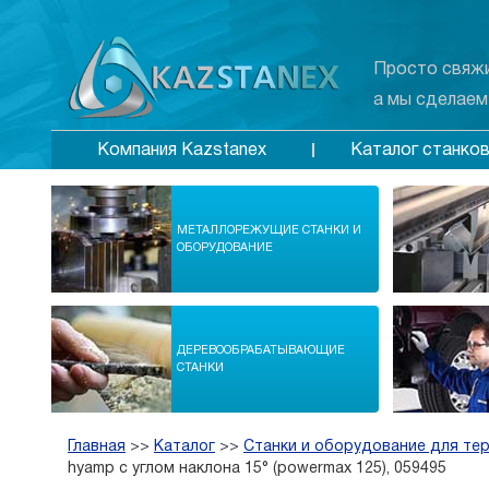
Просто свяжи
а мы сделаем
Каталог станко
Компания Kazstanex
МЕТАЛЛОРЕЖУЩИЕ СТАНКИ И
ОБОРУДОВАНИЕ
ДЕРЕВООБРАБАТЫВАЮЩИЕ
СТАНКИ
Главная
>>
Каталог
>>
Станки и оборудование для те
hyamp с углом наклона 15° (powermax 125), 059495