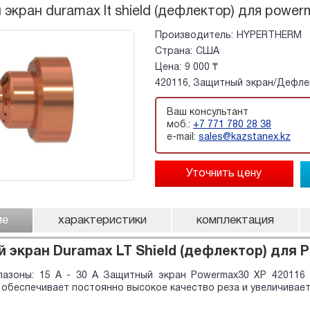
экран duramax lt shield (дефлектор) для power
Производитель:
HYPERTHERM
Страна:
США
Цена:
9 000 ₸
420116, Защитный экран/Дефле
Ваш консультант
моб.:
+7 771 780 28 38
e-mail:
sales@kazstanex.kz
ие
характеристики
комплектация
 экран Duramax LT Shield (дефлектор) для P
пазоны: 15 A - 30 A Защитный экран Powermax30 XP 420116
беспечивает постоянно высокое качество реза и увеличивае