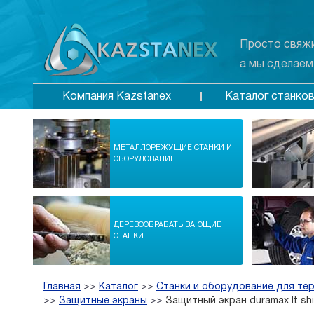
Просто свяжи
а мы сделаем
Каталог станко
Компания Kazstanex
МЕТАЛЛОРЕЖУЩИЕ СТАНКИ И
ОБОРУДОВАНИЕ
ДЕРЕВООБРАБАТЫВАЮЩИЕ
СТАНКИ
Главная
>>
Каталог
>>
Станки и оборудование для те
>>
Защитные экраны
>>
Защитный экран duramax lt sh