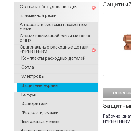
Защитный 
Станки и оборудование для
плазменной резки
Аппараты и системы плазменной
резки
Станки плазменной резки металла
с ЧПУ
Оригинальные расходные детали
HYPERTHERM
Комплекты расходных деталей
Сопла
Электроды
Защитные экраны
описан
Кожухи
Завихрители
Защитный
Жидкости, смазки
Рабочие диа
HYPERTHERM о
Плазменные резаки