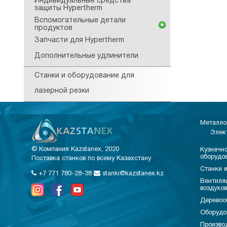
Индивидуальные средства
защиты Hypertherm
Вспомогательные детали
продуктов
Запчасти для Hypertherm
Дополнительные удлинители
Станки и оборудование для
лазерной резки
Металло
Элек
© Компания Kazstanex, 2020
Кузнечно
оборудо
Поставка станков по всему Казахстану
Станки и
+7 771 780-28-38
stanki@kazstanex.kz
Вентиля
воздухо
Деревоо
Оборудо
Произво