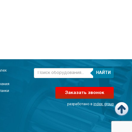
anex
НАЙТИ
жения
танки
Заказать звонок
разработано в
index group