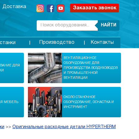
Доставка
Заказать звонок
НАЙТИ
Производство
Контакты
станки
ВЕНТИЛЯЦИОННОЕ
ОБОРУДОВАНИЕ ДЛЯ
ОВАНИЕ ДЛЯ
ПРОИЗВОДСТВА ВОЗДУХОВОДОВ
КИ
И ПРОМЫШЛЕННОЙ
ВЕНТИЛЯЦИИ
ОКОЛО СТАНОЧНОЕ
АЯ МЕБЕЛЬ
ОБОРУДОВАНИЕ, ОСНАСТКА И
ИНСТРУМЕНТ
ки
>>
Оригинальные расходные детали HYPERTHERM