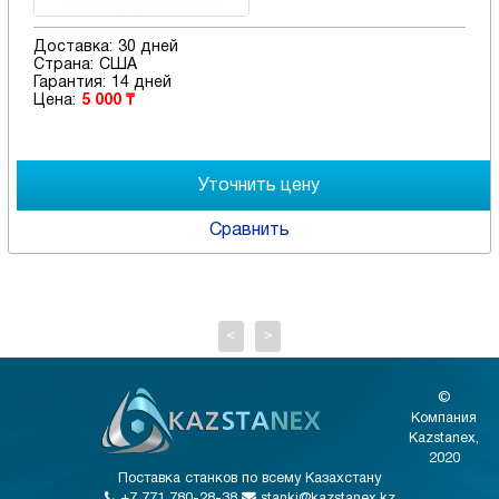
Доставка:
30 дней
Страна:
США
Гарантия:
14 дней
Цена:
5 000 ₸
Сравнить
<
>
©
Компания
Kazstanex,
2020
Поставка станков по всему Казахстану
+7 771 780-28-38
stanki@kazstanex.kz