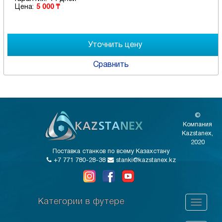
Цена:
5 000 ₸
Сравнить
©
Компания
Kazstanex,
2020
Поставка станков по всему Казахстану
+7 771 780-28-38
stanki@kazstanex.kz
Категории в футере