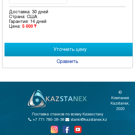
Доставка:
30 дней
Страна:
США
Гарантия:
14 дней
Цена:
5 000 ₸
Сравнить
©
Компания
Kazstanex,
2020
Поставка станков по всему Казахстану
+7 771 780-28-38
stanki@kazstanex.kz