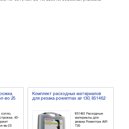
трожка,
Комплект расходных материалов
Ра
ол-во 25
для резака powermax air t30, 851462
45,
 сопло,
851462 Расходные
строжка, 45-
материалы для
ержит
резака Powermax AIR
ол-во 25
T30