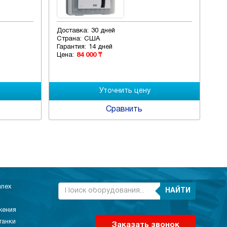
Доставка:
30 дней
Дос
Страна:
США
Стр
Гарантия:
14 дней
Гар
Цена:
84 000 ₸
Цен
Сравнить
anex
НАЙТИ
жения
танки
Заказать звонок