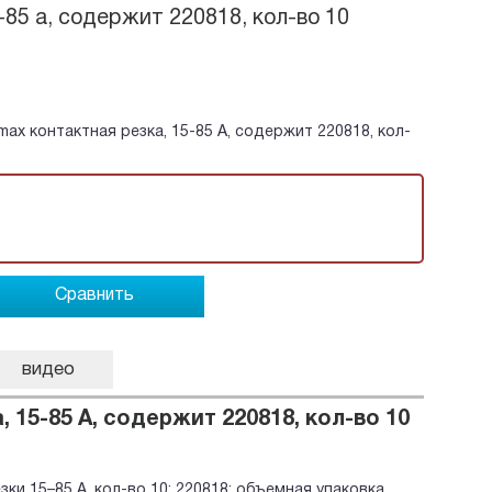
-85 a, содержит 220818, кол-во 10
max контактная резка, 15-85 A, содержит 220818, кол-
Сравнить
видео
 15-85 A, содержит 220818, кол-во 10
зки 15–85 А, кол-во 10; 220818; объемная упаковка