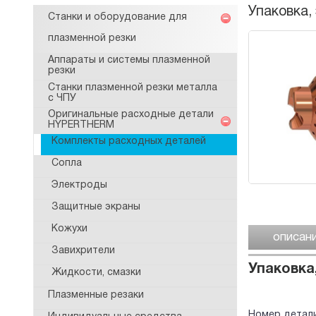
Упаковка,
Станки и оборудование для
плазменной резки
Аппараты и системы плазменной
резки
Станки плазменной резки металла
с ЧПУ
Оригинальные расходные детали
HYPERTHERM
Комплекты расходных деталей
Сопла
Электроды
Защитные экраны
Кожухи
описан
Завихрители
Упаковка,
Жидкости, смазки
Плазменные резаки
Номер детали