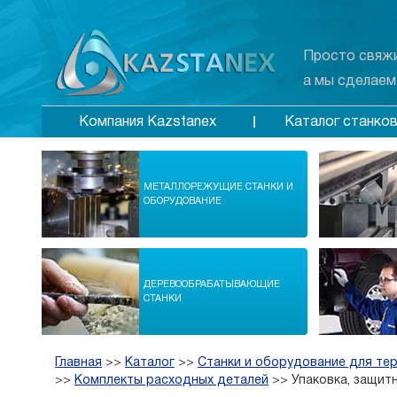
Просто свяжи
а мы сделаем
Каталог станко
Компания Kazstanex
МЕТАЛЛОРЕЖУЩИЕ СТАНКИ И
ОБОРУДОВАНИЕ
ДЕРЕВООБРАБАТЫВАЮЩИЕ
СТАНКИ
Главная
>>
Каталог
>>
Станки и оборудование для те
>>
Комплекты расходных деталей
>>
Упаковка, защитн