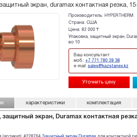
 защитный экран, duramax контактная резка, 15
Производитель:
HYPERTHERM
Страна:
США
Цена:
82 000 ₸
Упаковка, защитный экран, Dura
во 10
Ваш консультант
моб.:
+7 771 780 28 38
e-mail:
sales@kazstanex.kz
ие
характеристики
комплектация
 защитный экран, Duramax контактная резка,
 (артикул): #228764
Защитный экран Duramax
для контактной ре