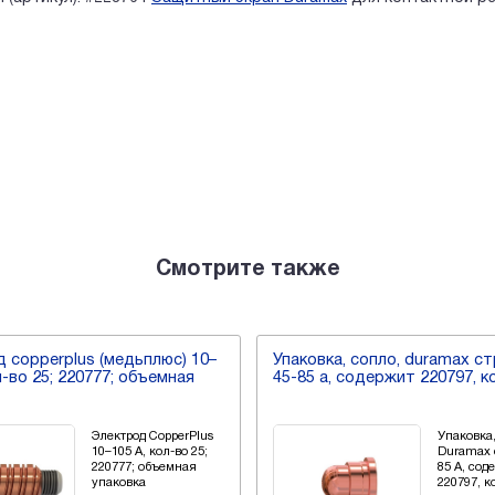
Смотрите также
 copperplus (медьплюс) 10–
Упаковка, сопло, duramax с
л-во 25; 220777; объемная
45-85 a, содержит 220797, к
Электрод CopperPlus
Упаковка,
10–105 А, кол-во 25;
Duramax 
220777; объемная
85 A, сод
упаковка
220797, к