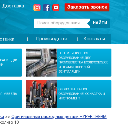
Доставка
Заказать звонок
НАЙТИ
Производство
Контакты
станки
ВЕНТИЛЯЦИОННОЕ
ОБОРУДОВАНИЕ ДЛЯ
ОВАНИЕ ДЛЯ
ПРОИЗВОДСТВА ВОЗДУХОВОДОВ
КИ
И ПРОМЫШЛЕННОЙ
ВЕНТИЛЯЦИИ
ОКОЛО СТАНОЧНОЕ
АЯ МЕБЕЛЬ
ОБОРУДОВАНИЕ, ОСНАСТКА И
ИНСТРУМЕНТ
ки
>>
Оригинальные расходные детали HYPERTHERM
 кол-во 10