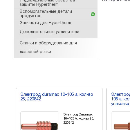
Индивидуальные средства
защиты Hypertherm
Вспомогательные детали
продуктов
Запчасти для Hypertherm
Дополнительные удлинители
Станки и оборудование для
лазерной резки
Электрод duramax 10–105 а, кол-во
Электрод
25; 220842
105 а, ко
упаковка
Электрод Duramax
10–105 А, кол-во 25;
я
220842