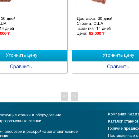
30 дней
Доставка:
30 дней
ША
Страна:
США
14 дней
Гарантия:
14 дней
000 ₸
Цена:
92 000 ₸
Сравнить
Сравнить
<
>
Компания Kazst
режущие станки и оборудование
троэрозионные станки
Каталог станков
Горячие предло
-прессовое и раскройно заготовительное
Поставленные с
вание