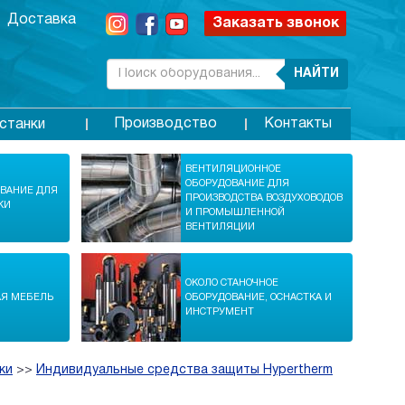
Доставка
Заказать звонок
НАЙТИ
Производство
Контакты
станки
ВЕНТИЛЯЦИОННОЕ
ОБОРУДОВАНИЕ ДЛЯ
ОВАНИЕ ДЛЯ
ПРОИЗВОДСТВА ВОЗДУХОВОДОВ
КИ
И ПРОМЫШЛЕННОЙ
ВЕНТИЛЯЦИИ
ОКОЛО СТАНОЧНОЕ
АЯ МЕБЕЛЬ
ОБОРУДОВАНИЕ, ОСНАСТКА И
ИНСТРУМЕНТ
ки
>>
Индивидуальные средства защиты Hypertherm