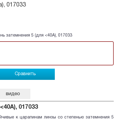
), 017033
нь затемнения 5 (для <40A), 017033
Сравнить
видео
<40A), 017033
ойчивые к царапинам линзы со степенью затемнения 5