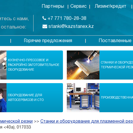
Партнеры
Сервис
Лизинг/кредит
+7 771 780-28-38
тесь с нами,
stanki@kazstanex.kz
 остальное:
Горячие предложения
Поставленные 
в
КУЗНЕЧНО-ПРЕССОВОЕ И
СТАНКИ И ОБОРУД
РАСКРОЙНО ЗАГОТОВИТЕЛЬНОЕ
ТЕРМИЧЕСКОЙ РЕЗ
ОБОРУДОВАНИЕ
ОБОРУДОВАНИЕ ДЛЯ
ПРОИЗВОДСТВЕНН
АВТОСЕРВИСОВ И СТО
рмической резки
>>
Станки и оборудование для плазменной рез
я <40a), 017033