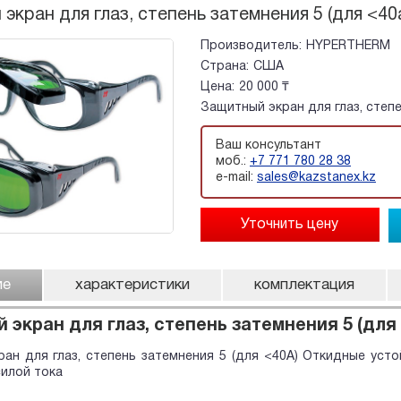
экран для глаз, степень затемнения 5 (для <40a
Производитель:
HYPERTHERM
Страна:
США
Цена:
20 000 ₸
Защитный экран для глаз, степе
Ваш консультант
моб.:
+7 771 780 28 38
e-mail:
sales@kazstanex.kz
ие
характеристики
комплектация
экран для глаз, степень затемнения 5 (для 
ан для глаз, степень затемнения 5 (для <40A) Откидные уст
силой тока