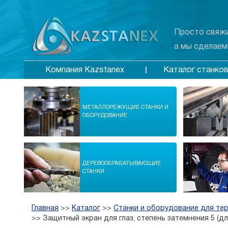
Просто свяжи
а мы сделаем
Каталог станко
Компания Kazstanex
МЕТАЛЛОРЕЖУЩИЕ СТАНКИ И
ОБОРУДОВАНИЕ
ДЕРЕВООБРАБАТЫВАЮЩИЕ
СТАНКИ
Главная
>>
Каталог
>>
Станки и оборудование для те
>>
Защитный экран для глаз, степень затемнения 5 (дл