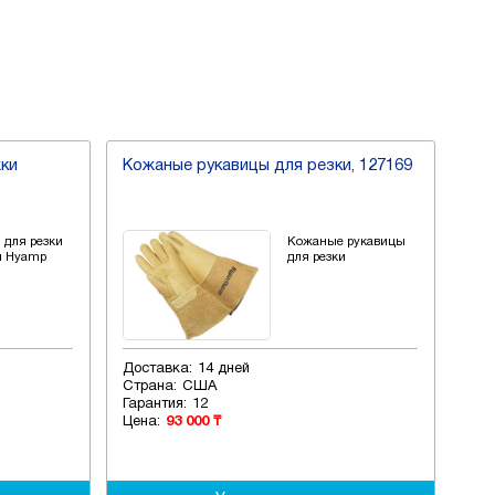
жки
Кожаные рукавицы для резки, 127169
Пок
 для резки
Кожаные рукавицы
и Hyamp
для резки
Доставка:
14 дней
Дос
Страна:
США
Стр
Гарантия:
12
Гар
Цена:
93 000 ₸
Цен