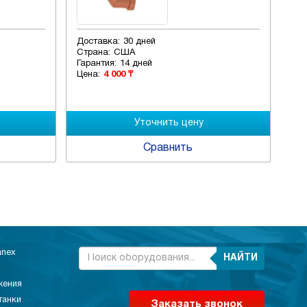
Доставка:
30 дней
Дос
Страна:
США
Стр
Гарантия:
14 дней
Гар
Цена:
4 000 ₸
Цен
Сравнить
anex
НАЙТИ
жения
танки
Заказать звонок