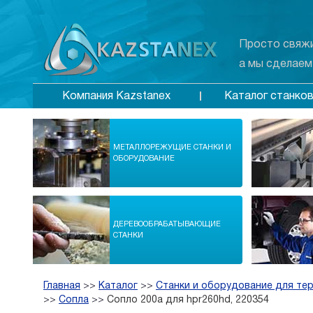
Просто свяжи
а мы сделаем
Каталог станко
Компания Kazstanex
МЕТАЛЛОРЕЖУЩИЕ СТАНКИ И
ОБОРУДОВАНИЕ
ДЕРЕВООБРАБАТЫВАЮЩИЕ
СТАНКИ
Главная
>>
Каталог
>>
Станки и оборудование для те
>>
Сопла
>>
Сопло 200а для hpr260hd, 220354