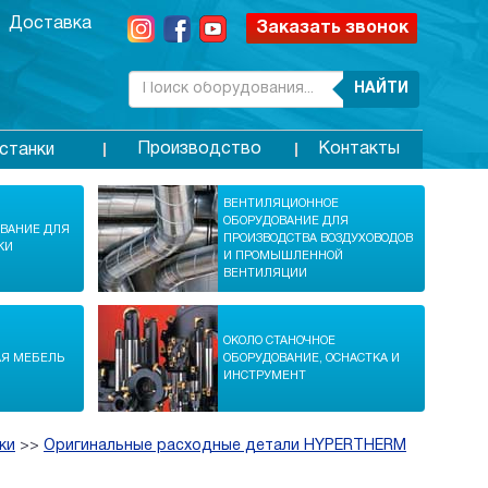
Доставка
Заказать звонок
НАЙТИ
Производство
Контакты
станки
ВЕНТИЛЯЦИОННОЕ
ОБОРУДОВАНИЕ ДЛЯ
ОВАНИЕ ДЛЯ
ПРОИЗВОДСТВА ВОЗДУХОВОДОВ
КИ
И ПРОМЫШЛЕННОЙ
ВЕНТИЛЯЦИИ
ОКОЛО СТАНОЧНОЕ
АЯ МЕБЕЛЬ
ОБОРУДОВАНИЕ, ОСНАСТКА И
ИНСТРУМЕНТ
ки
>>
Оригинальные расходные детали HYPERTHERM