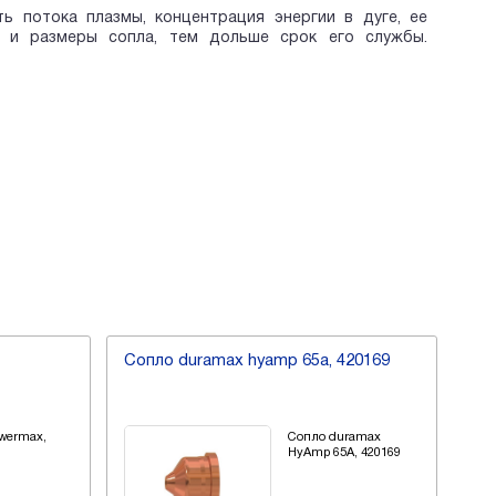
 потока плазмы, концентрация энергии в дуге, ее
 и размеры сопла, тем дольше срок его службы.
Сопло duramax hyamp 65a, 420169
Соп
wermax,
Сопло duramax
HyAmp 65A, 420169