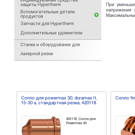
Индивидуальные средства
При уменьше
защиты Hypertherm
напряжение 
Вспомогательные детали
Максимальный
продуктов
Запчасти для Hypertherm
Дополнительные удлинители
Станки и оборудование для
лазерной резки
4
Сопло для powermax 30, duramax lt,
Сопло fi
15-30 a, стандартная резка, 420118
я
420118, Сопло для
Powermax 30