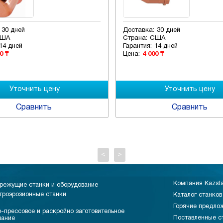
30 дней
Доставка:
30 дней
ША
Страна:
США
14 дней
Гарантия:
14 дней
0 ₸
Цена:
4 000 ₸
Сравнить
Сравнить
<
>
Компания Kazst
режущие станки и оборудование
троэрозионные станки
Каталог станков
Горячие предло
-прессовое и раскройно заготовительное
Поставленные с
вание