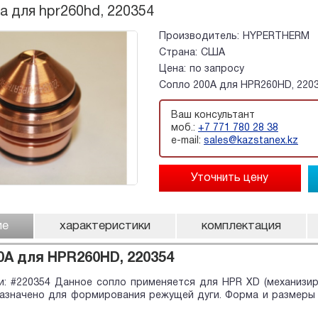
а для hpr260hd, 220354
Производитель:
HYPERTHERM
Страна:
США
Цена:
по запросу
Сопло 200А для HPR260HD, 220
Ваш консультант
моб.:
+7 771 780 28 38
e-mail:
sales@kazstanex.kz
ие
характеристики
комплектация
0А для HPR260HD, 220354
: #220354 Данное сопло применяется для HPR XD (механизиро
назначено для формирования режущей дуги. Форма и размеры