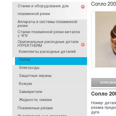
Сопло 200
Станки и оборудование для
плазменной резки
Аппараты и системы плазменной
резки
Станки плазменной резки металла
с ЧПУ
Оригинальные расходные детали
HYPERTHERM
Комплекты расходных деталей
Сопла
Электроды
Защитные экраны
описан
Кожухи
Завихрители
Сопло 20
Жидкости, смазки
Номер детали
резака пред
Плазменные резаки
дуги.