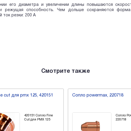
нии его диаметра и увеличении длины повышаются скорость
и режущая способность. Чем дольше сохраняются форма
 ток резки: 200 А
Смотрите также
ne cut для pmx 125, 420151
Сопло powermax, 220718
420151 Сопло Fine
Сопло Po
Cut для PMX 125
220718