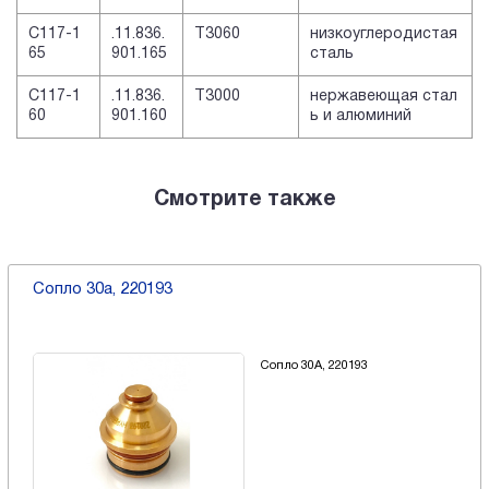
C117-1
.11.836.
T3060
низкоуглеродистая
65
901.165
сталь
C117-1
.11.836.
T3000
нержавеющая стал
60
901.160
ь и алюминий
Смотрите также
Сопло 30a, 220193
Сопло 30A, 220193