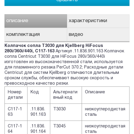
описание
характеристики
комплектация
видео
Колпачок сопла T3030 для Kjellberg HiFocus
280i/360i/440i, C117-163
Артикул .11.836.901.163 Колпачок
сопла Centricut T3030 для HiFocus 280i/360i/440i
изготовлен из высококачественной стали, используется
для плазменного резака PerCut 370.2; Расходные детали
Centricut для систем Kjellberg отличаются длительным
сроком службы, обеспечивают высокую скорость и
превосходное качество резки.
Номер
Код
Альтернати
Описание
детали
вный код
C117-1
.11.836.
T3030
низкоуглеродистая
63
901.163
сталь
C117-1
.11.836.
T3045
низкоуглеродистая
64
901.164
сталь