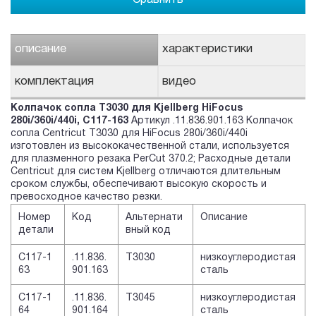
описание
характеристики
комплектация
видео
Колпачок сопла T3030 для Kjellberg HiFocus
280i/360i/440i, C117-163
Артикул .11.836.901.163 Колпачок
сопла Centricut T3030 для HiFocus 280i/360i/440i
изготовлен из высококачественной стали, используется
для плазменного резака PerCut 370.2; Расходные детали
Centricut для систем Kjellberg отличаются длительным
сроком службы, обеспечивают высокую скорость и
превосходное качество резки.
Номер
Код
Альтернати
Описание
детали
вный код
C117-1
.11.836.
T3030
низкоуглеродистая
63
901.163
сталь
C117-1
.11.836.
T3045
низкоуглеродистая
64
901.164
сталь