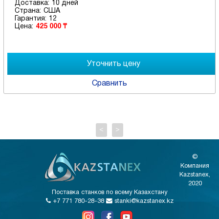
Доставка:
10 дней
Страна:
США
Гарантия:
12
Цена:
184 000 ₸
Сравнить
<
>
©
Компания
Kazstanex,
2020
Поставка станков по всему Казахстану
+7 771 780-28-38
stanki@kazstanex.kz