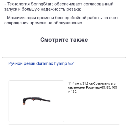
- Технология SpringStart обеспечивает согласованный
запуск и большую надежность резака;
- Максимизация времени бесперебойной работы за счет
сокращения времени на обслуживание.
Смотрите также
Ручной резак powermax air t30 с углом накло
(powermax 30 air) 428393
овместимы с
резка металла тол
x65, 85, 105
мм