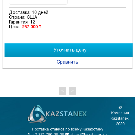
Доставка:
10 дней
Страна:
США
Гарантия:
12
Цена:
257 000 ₸
Сравнить
<
>
©
Компания
Kazstanex,
2020
Поставка станков по всему Казахстану
+7 771 780-28-38
stanki@kazstanex.kz