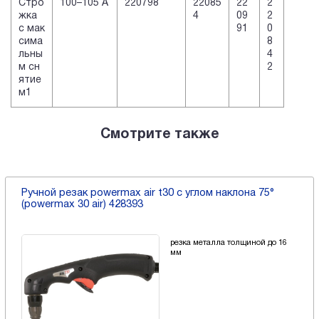
Стро
100–105 А
220798
22085
22
2
жка
4
09
2
с мак
91
0
сима
8
льны
4
м сн
2
ятие
м1
Смотрите также
Ручной резак powermax air t30 с углом наклона 75°
(powermax 30 air) 428393
резка металла толщиной до 16
мм