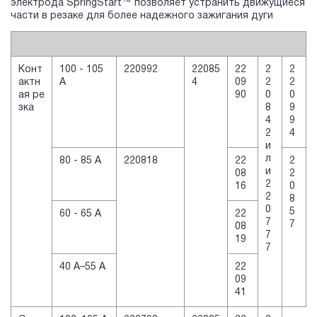
электрода SpringStart™ позволяет устранить движущиеся
части в резаке для более надежного зажигания дуги
Конт
100 - 105
220992
22085
22
2
2
актн
А
4
09
2
2
ая ре
90
0
0
зка
8
9
4
9
2
4
и
л
80 - 85 А
220818
22
2
и
08
2
2
16
0
2
8
0
5
60 - 65 А
22
7
7
08
7
19
7
40 А–55 А
22
09
41