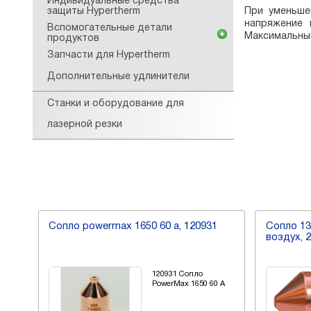
Индивидуальные средства
При уменьше
защиты Hypertherm
напряжение 
Вспомогательные детали
Максимальный
продуктов
Запчасти для Hypertherm
Дополнительные удлинители
Станки и оборудование для
лазерной резки
Сопло powermax 1650 60 а, 120931
Сопло 130
воздух, 
А
120931 Сопло
PowerMax 1650 60 А