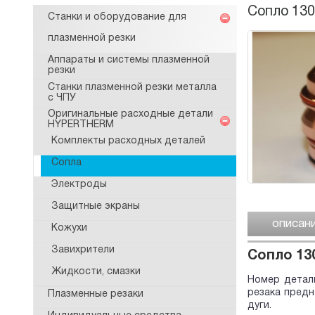
Сопло 130
Станки и оборудование для
плазменной резки
Аппараты и системы плазменной
резки
Станки плазменной резки металла
с ЧПУ
Оригинальные расходные детали
HYPERTHERM
Комплекты расходных деталей
Сопла
Электроды
Защитные экраны
описан
Кожухи
Завихрители
Сопло 13
Жидкости, смазки
Номер детали
резака пред
Плазменные резаки
дуги.