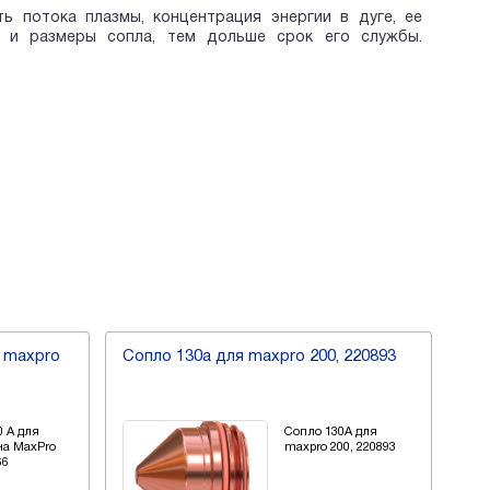
 потока плазмы, концентрация энергии в дуге, ее
 и размеры сопла, тем дольше срок его службы.
а maxpro
Сопло 130а для maxpro 200, 220893
Соп
0 А для
Сопло 130А для
на MaxPro
maxpro 200, 220893
66