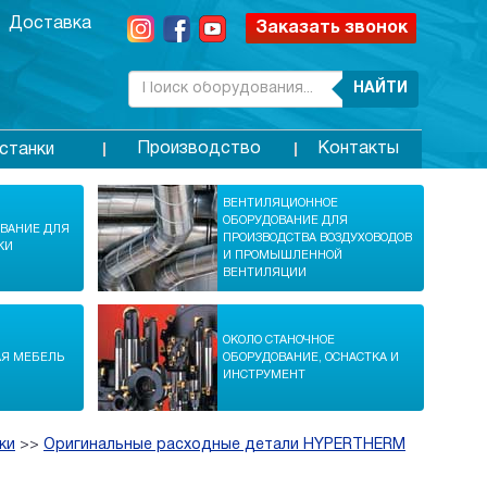
Доставка
Заказать звонок
НАЙТИ
Производство
Контакты
станки
ВЕНТИЛЯЦИОННОЕ
ОБОРУДОВАНИЕ ДЛЯ
ОВАНИЕ ДЛЯ
ПРОИЗВОДСТВА ВОЗДУХОВОДОВ
КИ
И ПРОМЫШЛЕННОЙ
ВЕНТИЛЯЦИИ
ОКОЛО СТАНОЧНОЕ
АЯ МЕБЕЛЬ
ОБОРУДОВАНИЕ, ОСНАСТКА И
ИНСТРУМЕНТ
ки
>>
Оригинальные расходные детали HYPERTHERM