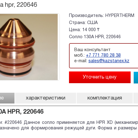
a hpr, 220646
Производитель:
HYPERTHERM
Страна:
США
Цена:
14 000 ₸
Сопло 130A HPR, 220646
Ваш консультант
моб.:
+7 771 780 28 38
e-mail:
sales@kazstanex.kz
ие
характеристики
комплектация
0A HPR, 220646
: #220646 Данное сопло применяется для HPR XD (механизиро
назначено для формирования режущей дуги. Форма и размеры