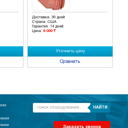
Доставка:
30 дней
Дос
Страна:
США
Стр
Гарантия:
14 дней
Гар
Цена:
6 000 ₸
Цен
Сравнить
anex
НАЙТИ
жения
танки
Заказать звонок