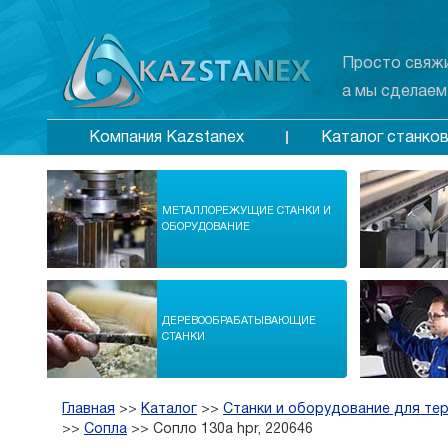
Просто свяжи
а мы сделаем
Каталог станко
Компания Kazstanex
МЕТАЛЛОРЕЖУЩИЕ СТАНКИ И
ОБОРУДОВАНИЕ
ДЕРЕВООБРАБАТЫВАЮЩИЕ
СТАНКИ
Главная
>>
Каталог
>>
Станки и оборудование для те
>>
Сопла
>>
Сопло 130a hpr, 220646