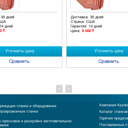
30 дней
Доставка:
30 дней
ША
Страна:
США
14 дней
Гарантия:
14 дней
0 ₸
Цена:
9 000 ₸
Сравнить
Сравнить
<
>
Компания Kazst
режущие станки и оборудование
троэрозионные станки
Каталог станков
Горячие предло
-прессовое и раскройно заготовительное
Поставленные с
вание