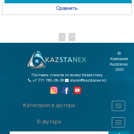
Сравнить
<
>
©
Компания
Kazstanex,
2020
Поставка станков по всему Казахстану
+7 771 780-28-38
stanki@kazstanex.kz
Категории в футере
В футере