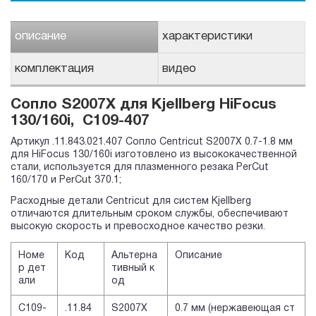
описание
характеристики
комплектация
видео
Сопло S2007X для Kjellberg HiFocus
130/160i, C109-407
Артикул .11.843.021.407 Сопло Centricut S2007X 0.7-1.8 мм
для HiFocus 130/160i изготовлено из высококачественной
стали, используется для плазменного резака PerCut
160/170 и PerCut 370.1;
Расходные детали Centricut для систем Kjellberg
отличаются длительным сроком службы, обеспечивают
высокую скорость и превосходное качество резки.
Номе
Код
Альтерна
Описание
р дет
тивный к
али
од
C109-
.11.84
S2007X
0.7 мм (нержавеющая ст