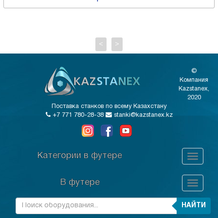
<
>
©
Компания
Kazstanex,
2020
Поставка станков по всему Казахстану
+7 771 780-28-38
stanki@kazstanex.kz
Категории в футере
В футере
НАЙТИ