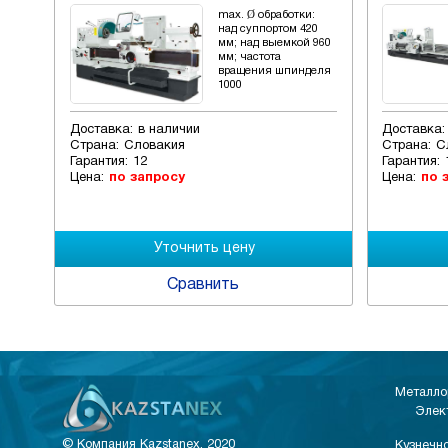
:
max. Ø обработки:
8
над суппортом 420
 520
мм; над выемкой 960
мм; частота
еля
вращения шпинделя
1000
Доставка:
в наличии
Доставка:
Страна:
Словакия
Страна:
С
Гарантия:
12
Гарантия:
Цена:
по запросу
Цена:
по 
Сравнить
Металло
Элек
© Компания Kazstanex, 2020
Кузнечно