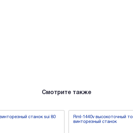
Смотрите также
винторезный станок sui 80
Rml-1440v высокоточный то
винторезный станок