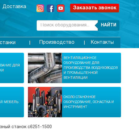
Доставка
Заказать звонок
НАЙТИ
Производство
Контакты
станки
ВЕНТИЛЯЦИОННОЕ
ОБОРУДОВАНИЕ ДЛЯ
ОВАНИЕ ДЛЯ
ПРОИЗВОДСТВА ВОЗДУХОВОДОВ
КИ
И ПРОМЫШЛЕННОЙ
ВЕНТИЛЯЦИИ
ОКОЛО СТАНОЧНОЕ
АЯ МЕБЕЛЬ
ОБОРУДОВАНИЕ, ОСНАСТКА И
ИНСТРУМЕНТ
зный станок c6251-1500