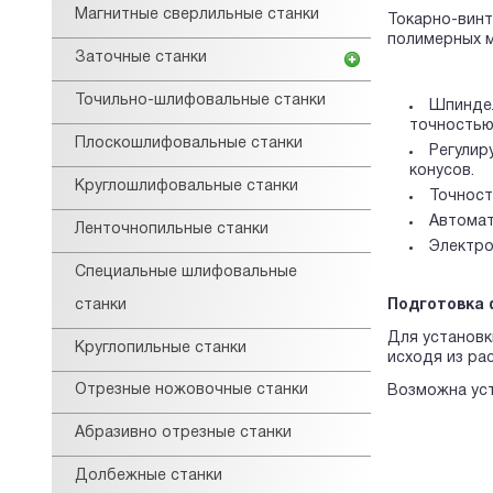
Магнитные сверлильные станки
Токарно-винт
полимерных м
Заточные станки
Точильно-шлифовальные станки
Шпиндел
точностью
Плоскошлифовальные станки
Регулир
конусов.
Круглошлифовальные станки
Точност
Автомат
Ленточнопильные станки
Электро
Специальные шлифовальные
станки
Подготовка
Для установк
Круглопильные станки
исходя из рас
Отрезные ножовочные станки
Возможна уст
Абразивно отрезные станки
Долбежные станки