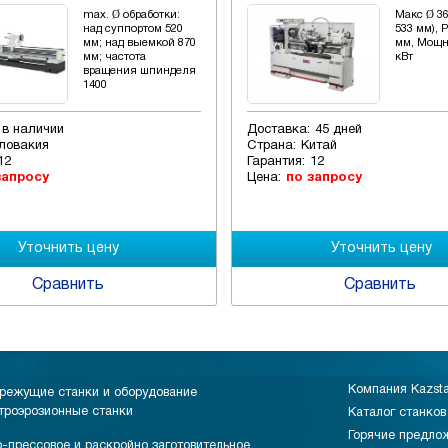
max. Ø обработки:
Макс Ø 36
над суппортом 520
533 мм), 
мм; над выемкой 870
мм, Мощн
мм; частота
кВт
вращения шпинделя
1400
в наличии
Доставка:
45 дней
ловакия
Страна:
Китай
12
Гарантия:
12
запросу
Цена:
по запросу
Сравнить
Сравнить
Компания Kazst
режущие станки и оборудование
троэрозионные станки
Каталог станков
Горячие предло
-прессовое и раскройно заготовительное