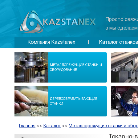
Просто свяжи
а мы сделаем
Каталог станко
Компания Kazstanex
МЕТАЛЛОРЕЖУЩИЕ СТАНКИ И
ОБОРУДОВАНИЕ
ДЕРЕВООБРАБАТЫВАЮЩИЕ
СТАНКИ
Главная
>>
Каталог
>>
Металлорежущие станки и обо
Токарно-в