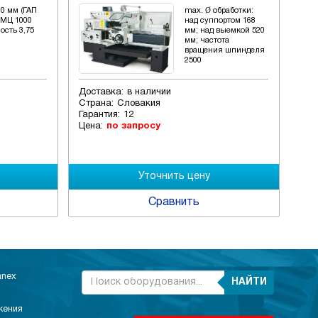
0 мм (ГАП
max. Ø обработки:
РМЦ 1000
над суппортом 168
ость 3,75
мм; над выемкой 520
мм; частота
вращения шпинделя
2500
Доставка:
в наличии
Дос
Страна:
Словакия
Стр
Гарантия:
12
Гар
Цена:
по запросу
Цен
Сравнить
anex
НАЙТИ
жения