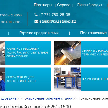
Партнеры
Сервис
Лизинг/кредит
+7 771 780-28-38
тесь с нами,
stanki@kazstanex.kz
 остальное:
Горячие предложения
Поставленные 
в
КУЗНЕЧНО-ПРЕССОВОЕ И
СТАНКИ И ОБОРУД
РАСКРОЙНО ЗАГОТОВИТЕЛЬНОЕ
ТЕРМИЧЕСКОЙ РЕЗ
ОБОРУДОВАНИЕ
ОБОРУДОВАНИЕ ДЛЯ
ПРОИЗВОДСТВЕНН
АВТОСЕРВИСОВ И СТО
рудование
>>
Токарно-винторезные станки
>>
Токарно-винторе
инторезный станок c6251-1500