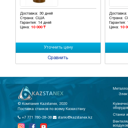
Доставка:
30 дней
Д
Страна:
США
С
Гарантия:
14 дней
Га
Цена:
10 000 ₸
Ц
Сравнить
Металло
Элек
© Компания Kazstanex, 2020
Кузнечно
оборудо
Поставка станков по всему Казахстану
Станки и
+7 771 780-28-38
stanki@kazstanex.kz
Вентиля
воздухо