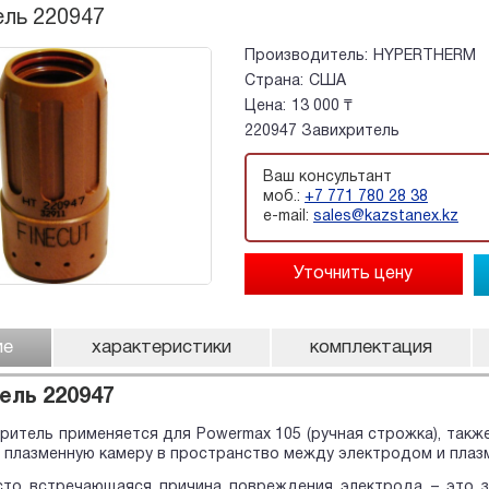
ль 220947
Производитель:
HYPERTHERM
Страна:
США
Цена:
13 000 ₸
220947 Завихритель
Ваш консультант
моб.:
+7 771 780 28 38
e-mail:
sales@kazstanex.kz
ие
характеристики
комплектация
ель 220947
ритель применяется для Powermax 105 (ручная строжка), такж
в плазменную камеру в пространство между электродом и плаз
сто встречающаяся причина повреждения электрода – это з