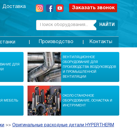
Доставка
Заказать звонок
НАЙТИ
Производство
Контакты
станки
ВЕНТИЛЯЦИОННОЕ
ОБОРУДОВАНИЕ ДЛЯ
ОВАНИЕ ДЛЯ
ПРОИЗВОДСТВА ВОЗДУХОВОДОВ
КИ
И ПРОМЫШЛЕННОЙ
ВЕНТИЛЯЦИИ
ОКОЛО СТАНОЧНОЕ
АЯ МЕБЕЛЬ
ОБОРУДОВАНИЕ, ОСНАСТКА И
ИНСТРУМЕНТ
ки
>>
Оригинальные расходные детали HYPERTHERM