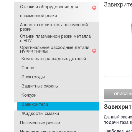
Завихрите
Станки и оборудование для
плазменной резки
Аппараты и системы плазменной
резки
Станки плазменной резки металла
с ЧПУ
Оригинальные расходные детали
HYPERTHERM
Комплекты расходных деталей
Сопла
Электроды
Защитные экраны
описан
Кожухи
Завихрители
Завихрит
Жидкости, смазки
Данный завих
подачи газа 
Плазменные резаки
Наиболее ча