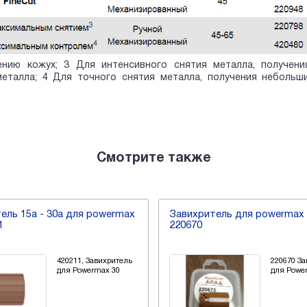
ению кожух; 3 Для интенсивного снятия металла, получен
металла; 4 Для точного снятия металла, получения небольш
Смотрите также
авихритель для powermax 45,
Завихритель 220857
20670
220670 Завихритель
для Powermax 45