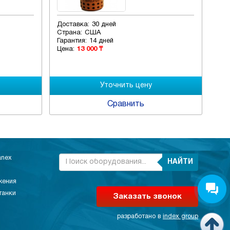
Доставка:
30 дней
Страна:
США
Гарантия:
14 дней
Цена:
10 000 ₸
ить
Сравнить
anex
НАЙТИ
жения
танки
Заказать звонок
разработано в
index group