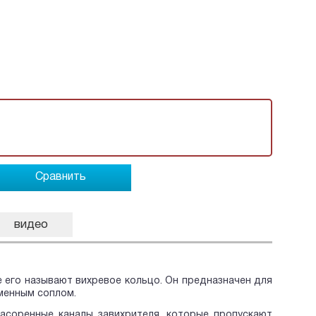
Сравнить
видео
е его называют вихревое кольцо. Он предназначен для
менным соплом.
асоренные каналы завихрителя, которые пропускают