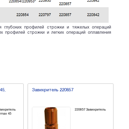
ия глубоких профилей строжки и тяжелых операций
их профилей строжки и легких операций оплавления
Завихритель для powermax 30 air,
420133
220857 Завихритель
420133 Завихритель
для Powermax 30 AIR