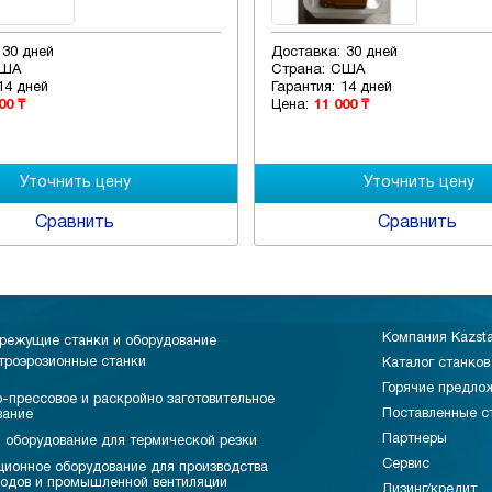
оставка:
30 дней
Доставка:
30 дней
трана:
США
Страна:
США
рантия:
14 дней
Гарантия:
14 дней
ена:
11 000 ₸
Цена:
13 000 ₸
Сравнить
Сравн
Компания Kazst
режущие станки и оборудование
троэрозионные станки
Каталог станков
Горячие предло
-прессовое и раскройно заготовительное
Поставленные с
вание
Партнеры
 оборудование для термической резки
Сервис
ционное оборудование для производства
водов и промышленной вентиляции
Лизинг/кредит