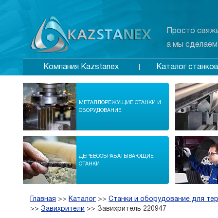
Просто свяжи
а мы сделаем
Каталог станко
Компания Kazstanex
МЕТАЛЛОРЕЖУЩИЕ СТАНКИ И
ОБОРУДОВАНИЕ
ДЕРЕВООБРАБАТЫВАЮЩИЕ
СТАНКИ
Главная
>>
Каталог
>>
Станки и оборудование для те
>>
Завихрители
>>
Завихритель 220947