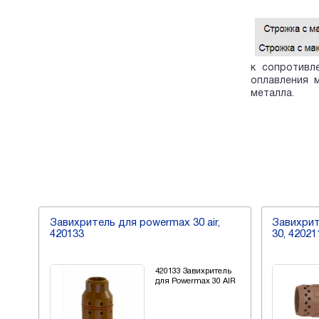
к сопротивл
оплавления 
металла.
30 air,
Завихритель 15a - 30a для powermax
З
30, 420211
2
Завихритель
420211, Завихритель
ermax 30 AIR
для Powermax 30