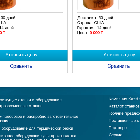
30 дней
Доставка:
30 дней
ША
Страна:
США
14 дней
Гарантия:
14 дней
0 ₸
Цена:
9 000 ₸
Сравнить
Сравнить
Компания Kazst
режущие станки и оборудование
троэрозионные станки
Каталог станков
Горячие предло
-прессовое и раскройно заготовительное
Поставленные с
вание
Партнеры
 оборудование для термической резки
Сервис
ционное оборудование для производства