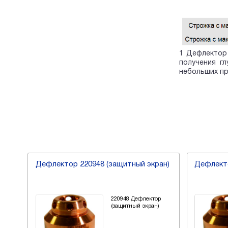
1 Дефлектор 
получения г
небольших пр
ан)
Дефлектор 220948 (защитный экран)
Дефлекто
р
220948 Дефлектор
)
(защитный экран)