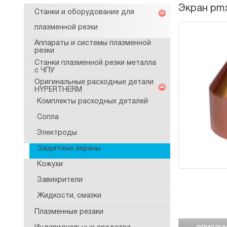
Экран pmx
Станки и оборудование для
плазменной резки
Аппараты и системы плазменной
резки
Станки плазменной резки металла
с ЧПУ
Оригинальные расходные детали
HYPERTHERM
Комплекты расходных деталей
Сопла
Электроды
Защитные экраны
Кожухи
Завихрители
Жидкости, смазки
Плазменные резаки