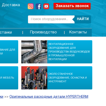
Доставка
Заказать звонок
НАЙТИ
Производство
Контакты
станки
ВЕНТИЛЯЦИОННОЕ
ОБОРУДОВАНИЕ ДЛЯ
ОВАНИЕ ДЛЯ
ПРОИЗВОДСТВА ВОЗДУХОВОДОВ
КИ
И ПРОМЫШЛЕННОЙ
ВЕНТИЛЯЦИИ
ОКОЛО СТАНОЧНОЕ
АЯ МЕБЕЛЬ
ОБОРУДОВАНИЕ, ОСНАСТКА И
ИНСТРУМЕНТ
ки
>>
Оригинальные расходные детали HYPERTHERM