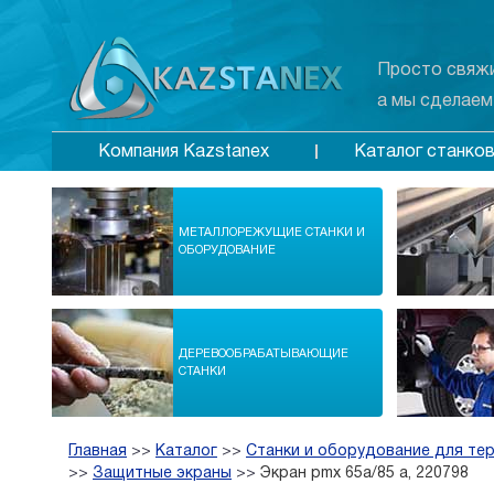
Просто свяжи
а мы сделаем
Каталог станко
Компания Kazstanex
МЕТАЛЛОРЕЖУЩИЕ СТАНКИ И
ОБОРУДОВАНИЕ
ДЕРЕВООБРАБАТЫВАЮЩИЕ
СТАНКИ
Главная
>>
Каталог
>>
Станки и оборудование для те
>>
Защитные экраны
>>
Экран pmx 65a/85 a, 220798