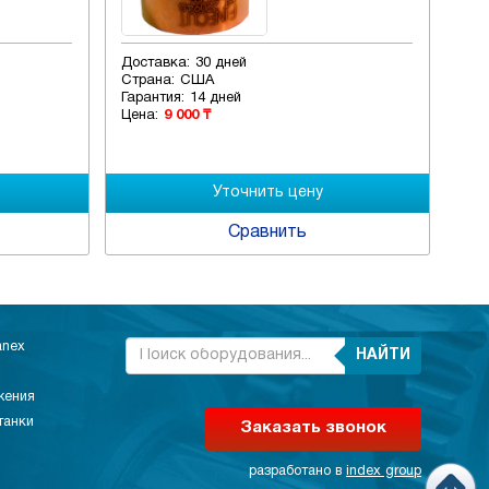
Доставка:
30 дней
Дос
Страна:
США
Стр
Гарантия:
14 дней
Гар
Цена:
9 000 ₸
Цен
Сравнить
anex
НАЙТИ
жения
танки
Заказать звонок
разработано в
index group