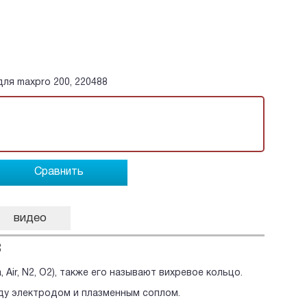
ля maxpro 200, 220488
Сравнить
видео
8
ir, N2, O2), также его называют вихревое кольцо.
ду электродом и плазменным соплом.