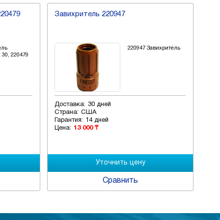
220479
Завихритель 220947
Зав
ель
220947 Завихритель
30, 220479
Доставка:
30 дней
Дос
Страна:
США
Стр
Гарантия:
14 дней
Гар
Цена:
13 000 ₸
Цен
Сравнить