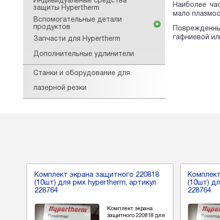
Индивидуальные средства
Наиболее ча
защиты Hypertherm
мало плазмоо
Вспомогательные детали
продуктов
Поврежденны
гафниевой и
Запчасти для Hypertherm
Дополнительные удлинители
Станки и оборудование для
лазерной резки
18
Комплект экрана защитного 220818
Комплект
л
(10шт) для рмх hypertherm, артикул
(10шт) д
228764
228764
Комплект экрана
8 для
защитного 220818 для