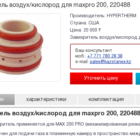
ль воздух/кислород для maxpro 200, 220488
Производитель:
HYPERTHERM
Страна:
США
Цена:
20 000 ₸
Завихритель воздух/кислород д
Ваш консультант
моб.:
+7 771 780 28 38
e-mail:
sales@kazstanex.kz
ие
характеристики
комплектация
ель воздух/кислород для maxpro 200, 22048
ритель применяется для MAX 200 PRO (механизированная резка, A
чен для подачи газа в плазменную камеру в пространство меж