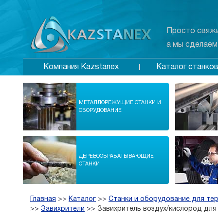
Просто свяжи
а мы сделаем
Каталог станко
Компания Kazstanex
МЕТАЛЛОРЕЖУЩИЕ СТАНКИ И
ОБОРУДОВАНИЕ
ДЕРЕВООБРАБАТЫВАЮЩИЕ
СТАНКИ
Главная
>>
Каталог
>>
Станки и оборудование для те
>>
Завихрители
>>
Завихритель воздух/кислород для 