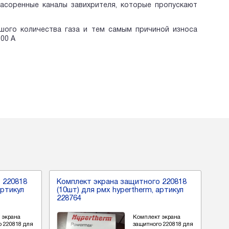
асоренные каналы завихрителя, которые пропускают
ого количества газа и тем самым причиной износа
ки: 200 А
 220818
Комплект экрана защитного 220818
Ком
артикул
(10шт) для рмх hypertherm, артикул
(10
228764
228
 экрана
Комплект экрана
о 220818 для
защитного 220818 для