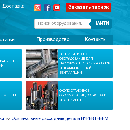
Доставка
Заказать звонок
НАЙТИ
Производство
Контакты
станки
ВЕНТИЛЯЦИОННОЕ
ОБОРУДОВАНИЕ ДЛЯ
ОВАНИЕ ДЛЯ
ПРОИЗВОДСТВА ВОЗДУХОВОДОВ
КИ
И ПРОМЫШЛЕННОЙ
ВЕНТИЛЯЦИИ
ОКОЛО СТАНОЧНОЕ
АЯ МЕБЕЛЬ
ОБОРУДОВАНИЕ, ОСНАСТКА И
ИНСТРУМЕНТ
ки
>>
Оригинальные расходные детали HYPERTHERM