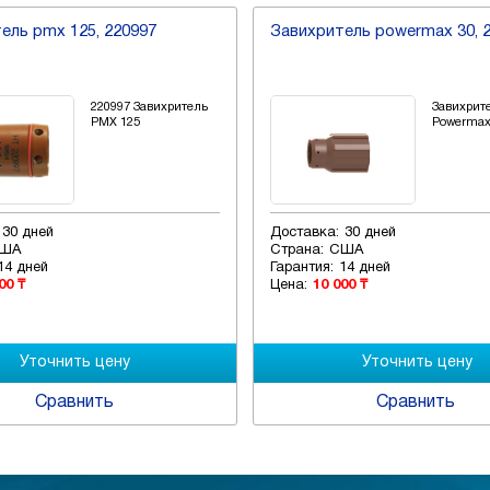
ель pmx 125, 220997
Завихритель powermax 30, 
220997 Завихритель
Завихрит
PMX 125
Powermax 
30 дней
Доставка:
30 дней
ША
Страна:
США
14 дней
Гарантия:
14 дней
00 ₸
Цена:
10 000 ₸
Сравнить
Сравнить