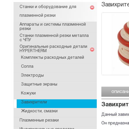
Завихрите
Станки и оборудование для
плазменной резки
Аппараты и системы плазменной
резки
Станки плазменной резки металла
с ЧПУ
Оригинальные расходные детали
HYPERTHERM
Комплекты расходных деталей
Сопла
Электроды
Защитные экраны
описан
Кожухи
Завихрители
Завихрит
Жидкости, смазки
Данный завих
Плазменные резаки
Он предназна