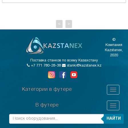
<
>
©
Компания
Kazstanex,
2020
Поставка станков по всему Казахстану
+7 771 780-28-38
stanki@kazstanex.kz
Категории в футере
В футере
НАЙТИ