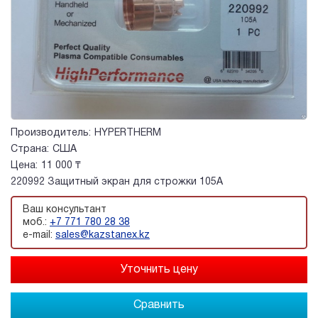
Производитель:
HYPERTHERM
Страна:
США
Цена:
11 000 ₸
220992 Защитный экран для строжки 105А
Ваш консультант
моб.:
+7 771 780 28 38
e-mail:
sales@kazstanex.kz
Сравнить