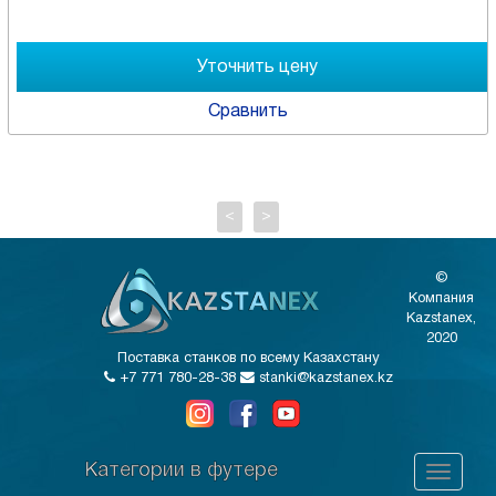
Сравнить
<
>
©
Компания
Kazstanex,
2020
Поставка станков по всему Казахстану
+7 771 780-28-38
stanki@kazstanex.kz
Категории в футере