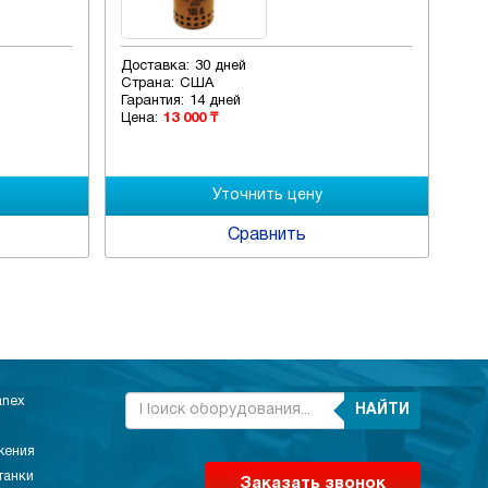
Доставка:
30 дней
Дос
Страна:
США
Стр
Гарантия:
14 дней
Гар
Цена:
13 000 ₸
Цен
Сравнить
anex
НАЙТИ
жения
танки
Заказать звонок