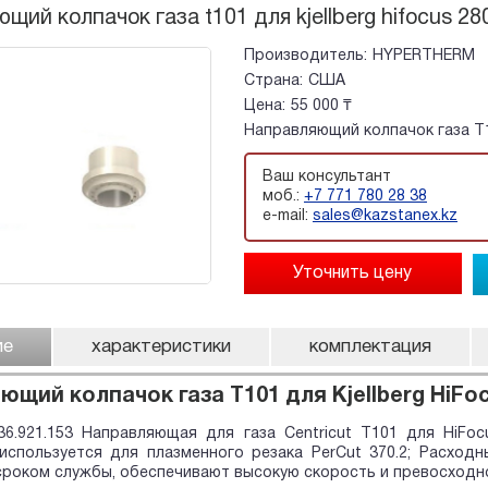
ий колпачок газа t101 для kjellberg hifocus 280
Производитель:
HYPERTHERM
Страна:
США
Цена:
55 000 ₸
Направляющий колпачок газа T101
Ваш консультант
моб.:
+7 771 780 28 38
e-mail:
sales@kazstanex.kz
ие
характеристики
комплектация
щий колпачок газа T101 для Kjellberg HiFocu
836.921.153 Направляющая для газа Centricut T101 для HiFoc
используется для плазменного резака PerCut 370.2; Расходны
роком службы, обеспечивают высокую скорость и превосходно