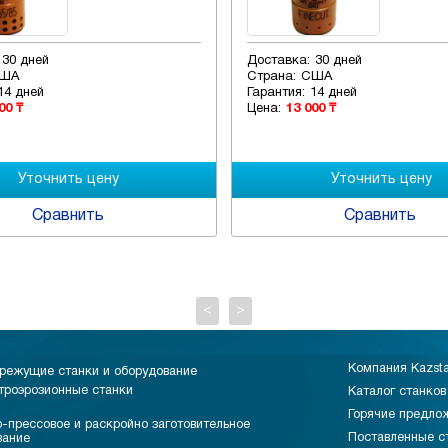
30 дней
Доставка:
30 дней
ША
Страна:
США
14 дней
Гарантия:
14 дней
00 ₸
Цена:
13 000 ₸
Сравнить
Сравнить
<
>
Компания Kazst
режущие станки и оборудование
троэрозионные станки
Каталог станков
Горячие предло
-прессовое и раскройно заготовительное
Поставленные с
вание