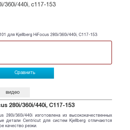
i/360i/440i, c117-153
 для Kjellberg HiFocus 280i/360i/440i, C117-153
Сравнить
видео
s 280i/360i/440i, C117-153
us 280i/360i/440i изготовлена из высококачественных
е детали Centricut для систем Kjellberg отличаются
е качество резки.