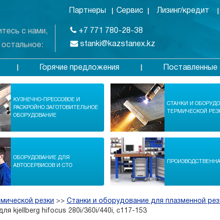
Партнеры
Сервис
Лизинг/кредит
+7 771 780-28-38
тесь с нами,
stanki@kazstanex.kz
 остальное:
Горячие предложения
Поставленные 
в
КУЗНЕЧНО-ПРЕССОВОЕ И
СТАНКИ И ОБОРУД
РАСКРОЙНО ЗАГОТОВИТЕЛЬНОЕ
ТЕРМИЧЕСКОЙ РЕЗ
ОБОРУДОВАНИЕ
ОБОРУДОВАНИЕ ДЛЯ
ПРОИЗВОДСТВЕНН
АВТОСЕРВИСОВ И СТО
рмической резки
>>
Станки и оборудование для плазменной рез
 kjellberg hifocus 280i/360i/440i, c117-153