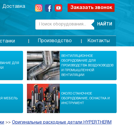
Доставка
Заказать звонок
НАЙТИ
Производство
Контакты
станки
ВЕНТИЛЯЦИОННОЕ
ОБОРУДОВАНИЕ ДЛЯ
ОВАНИЕ ДЛЯ
ПРОИЗВОДСТВА ВОЗДУХОВОДОВ
КИ
И ПРОМЫШЛЕННОЙ
ВЕНТИЛЯЦИИ
ОКОЛО СТАНОЧНОЕ
АЯ МЕБЕЛЬ
ОБОРУДОВАНИЕ, ОСНАСТКА И
ИНСТРУМЕНТ
ки
>>
Оригинальные расходные детали HYPERTHERM