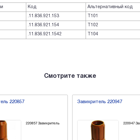
ли
Код
Альтернативный код
.11.836.921.153
T101
.11.836.921.154
T102
.11.836.921.1542
T104
Смотрите также
ель 220857
Завихритель 220947
220857 Завихритель
220947 З