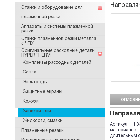
Направляющ
Станки и оборудование для
плазменной резки
Аппараты и системы плазменной
резки
Станки плазменной резки металла
с ЧПУ
Оригинальные расходные детали
HYPERTHERM
Комплекты расходных деталей
Сопла
Электроды
Защитные экраны
описан
Кожухи
Завихрители
Направляю
Жидкости, смазки
Артикул .11.
материалов, 
Плазменные резаки
длительным с