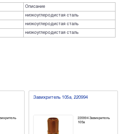
Описание
низкоуглеродистая сталь
низкоуглеродистая сталь
низкоуглеродистая сталь
Завихритель 105а, 220994
Зав
flu
авихритель
220994 Завихритель
105а