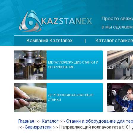
Просто свяжи
а мы сделаем
Каталог станко
Компания Kazstanex
МЕТАЛЛОРЕЖУЩИЕ СТАНКИ И
ОБОРУДОВАНИЕ
ДЕРЕВООБРАБАТЫВАЮЩИЕ
СТАНКИ
Главная
>>
Каталог
>>
Станки и оборудование для те
>>
Завихрители
>>
Направляющий колпачок газа t101 для