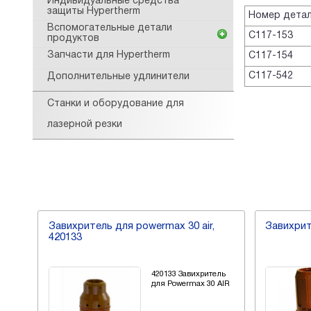
Индивидуальные средства
защиты Hypertherm
Номер дета
Вспомогательные детали
С117-153
продуктов
Запчасти для Hypertherm
С117-154
С117-542
Дополнительные удлинители
Станки и оборудование для
лазерной резки
ля
Завихритель для powermax 30 air,
Завихрит
1
420133
ого
420133 Завихритель
для Powermax 30 AIR
81