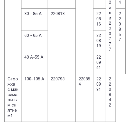
2
4
и
л
80 - 85 А
220818
22
2
и
08
2
2
16
0
2
8
0
5
60 - 65 А
22
7
7
08
7
19
7
40 А–55 А
22
09
41
Стро
100–105 А
220798
22085
22
2
жка
4
09
2
с мак
91
0
сима
8
льны
4
м сн
2
ятие
м1