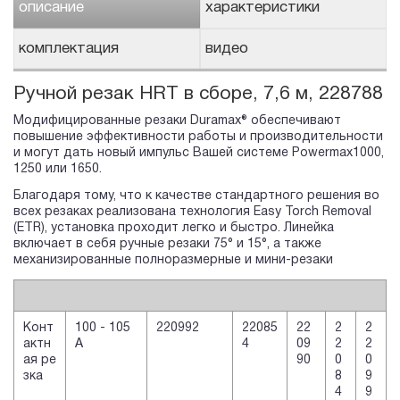
описание
характеристики
комплектация
видео
Ручной резак HRT в сборе, 7,6 м, 228788
Модифицированные резаки Duramax® обеспечивают
повышение эффективности работы и производительности
и могут дать новый импульс Вашей системе Powermax1000,
1250 или 1650.
Благодаря тому, что к качестве стандартного решения во
всех резаках реализована технология Easy Torch Removal
(ETR), установка проходит легко и быстро. Линейка
включает в себя ручные резаки 75° и 15°, а также
механизированные полноразмерные и мини-резаки
Конт
100 - 105
220992
22085
22
2
2
актн
А
4
09
2
2
ая ре
90
0
0
зка
8
9
4
9