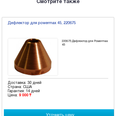
Смотрите также
Защитный экран (дефлектор) 65a - 85a для ручной
резки, 220818
220818 Экран (дефлектор) для
Powermax 65/85/105
Доставка:
30 дней
Страна:
США
Гарантия:
14 дней
Цена:
10 000 ₸